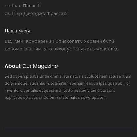
св. Іван Павло ІІ
св. П’єр Джорджо Фрассаті
Наша місія
Від імені Конференції Єпископату України бути
допомогою тим, хто виховує і служить молодим.
About
Our Magazine
Sed ut perspiciatis unde omnis iste natus sit voluptatem accusantium
doloremque laudantium, totamrem aperiam, eaque ipsa quae ab illo
inventore veritatis et quasi architecto beatae vitae dicta sunt
explicabo spiciatis unde omnis iste natus sit voluptatem