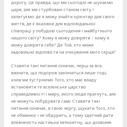
дорогу. Це правда, що ми сьогодні не шукаємо
царя, але ми стурбовані станом світу і
запитуємо: де я можу знайти орієнтир для свого
життя, де є вказівки для відповідальної
співпраці у побудові сьогодення і майбутнього
нашого світу? Кому я можу довіряти – кому я
можу довірити себе? Де Той, хто може
задовільно відповісти на очікування мого серця?
Ставити такі питання означає, перш за все,
визнати, що подорож закінчиться лише тоді,
коли ми зустрінемо Того, хто має владу
встановити те вселенське царство
справедливості і миру, якого люди прагнуть, але
не можуть побудувати самі. Ставити такі
питання означає, в свою чергу, шукати Того, хто
не обманює і не обдурить, а тому здатний дати
впевненість настільки непохитну, що дозволяє