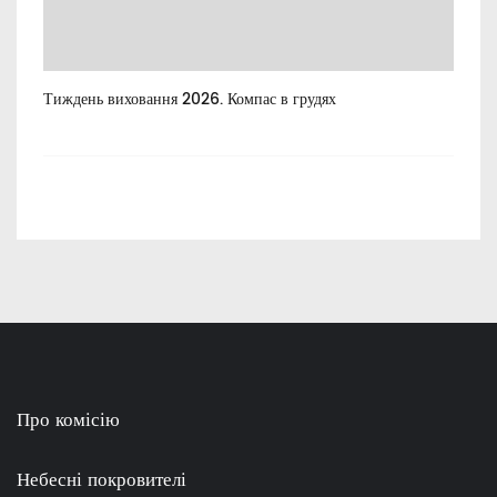
Тиждень виховання 2026. Компас в грудях
Все
пос
Про комісію
Небесні покровителі