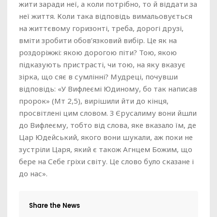
жити заради неї, а коли потрібно, то й віддати за
неї життя. Коли така відповідь вимальовується
на життєвому горизонті, треба, дорогі друзі,
вміти зробити обов’язковий вибір. Це як на
роздоріжжі: якою дорогою піти? Тою, якою
підказують пристрасті, чи тою, на яку вказує
зірка, що сяє в сумлінні? Мудреці, почувши
відповідь: «У Вифлеємі Юдиному, бо так написав
пророк» (Мт 2,5), вирішили йти до кінця,
просвітлені цим словом. З Єрусалиму вони йшли
до Вифлеєму, тобто від слова, яке вказало їм, де
Цар Юдейський, якого вони шукали, аж поки не
зустріли Царя, який є також Агнцем Божим, що
бере на Себе гріхи світу. Це слово було сказане і
до нас».
Share the News