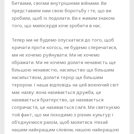
битвами, своїми внутрішніми війнами. Ви
представили нам свою боротьбу і те, що ви
зробили, щоб їх подолати. Ви є живим знаком
того, що милосердя хоче зробити в нас.
Тепер ми не будемо опускатися до того, щоб
кричати проти когось, не будемо сперечатися,
ми не хочемо руйнувати. Ми не хочемо
ображати. Ми не хочемо долати ненависть ще
більшою ненавистю, насильство ще більшим
насильством, долати терор ще більшим
терором. І наша відповідь на цей воюючий світ
має назву: вона називається дружба, це
називається братерство, це називається
сопричастя, це називається сім’я. Ми святкуємо
той факт, що ми походимо з різних культур і
об’єднуємося разом, щоб молитися. Нехай
нашим найкращим словом, нашою найкращою