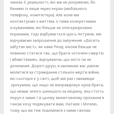
чином. Є реальності, які ми не розуміємо, бо
бачимо їх лише через екран (мобільного
телефону, комп’ютера). Але коли ми
контактуємо з життям, з тими конкретними
існуваннями, які більше не опосередковані
екранами, тоді відбувається щось потужне, ми
відчуваємо запрошення до залучення: «Досить
забутих міст», як каже Ренд; ніколи більше не
повинно статися так, що брати «оточені смертю
і вбивствами», відчуваючи, що ніхто їм не
допоможе. Дорогі друзі, я закликаю вас разом
молитися за страждання стількох жертв війни,
які сьогодні є у світі, щоб ми раз і назавжди
зрозуміли, що ніщо не виправдовує кров брата,
що немає нічого ціннішого за людину, яка стоїть
поруч з нами. І в цьому молитовному прохання я
також хочу подякувати вам, Наталіє і Мігелю,
тому що ви теж поділилися з нами своїми