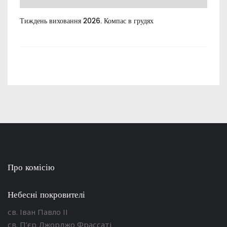
Тиждень виховання 2026. Компас в грудях
Все
пос
Про комісію
Небесні покровителі
св. Іван Павло ІІ
св. П’єр Джорджо Фрассаті