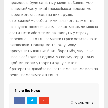
промовою буде єдність у молитві. Залишімося
на деякий час у тиші і помолімося; покладімо
перед Богом свідоцтва цих друзів,
ототожнюймо себе з тими, для кого «сім’я – це
неіснуюче поняття, а дім – лише місце, де можна
спати і їсти або з тими, які живуть у страху,
переконані, що їхні помилки і гріхи остаточно їх
виключили. Покладімо також у Божу
присутність ваші «війни», боротьбу, яку кожен
несе в собі один з одним, у своєму серці. Тому,
щоб ми могли утворити одну сім’ю в
братерстві, давайте всі встанемо, візьмемося за
руки і помолимося в тиші».
Share the News
0 COMMENTS