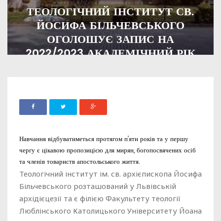
ТЕОЛОГІЧНИЙ ІНСТИТУТ СВ.
ЙОСИФА БІЛЬЧЕВСЬКОГО
ОГОЛОШУЄ ЗАПИС НА
2022/2023 АКАДЕМІЧНИЙ РІК
ADMIN
29 ТРАВНЯ, 2022
1381
Навчання відбуватиметься протягом п’яти років та у першу
чергу є цікавою пропозицією для мирян, богопосвячених осіб
та членів товариств апостольського життя.
Теологічний інститут ім. св. архієпископа Йосифа
Більчевського розташований у Львівській
архідієцезії та є філією Факультету теології
Люблінського Католицького Університету Йоана