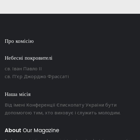
Про комісію
Небесні покровителі
св. Іван Павло ІІ
св. П’єр Джорджо Фрассаті
Наша місія
Від імені Конференції Єпископату України бути
допомогою тим, хто виховує і служить молодим.
About
Our Magazine