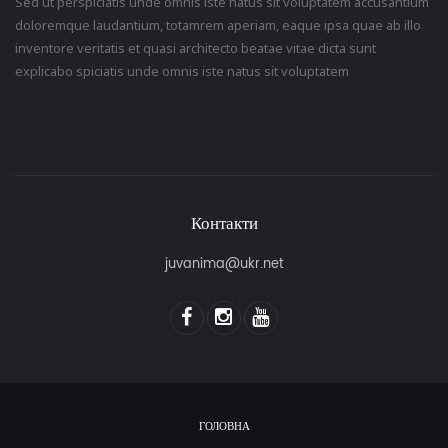
Sed ut perspiciatis unde omnis iste natus sit voluptatem accusantium
doloremque laudantium, totamrem aperiam, eaque ipsa quae ab illo
inventore veritatis et quasi architecto beatae vitae dicta sunt
explicabo spiciatis unde omnis iste natus sit voluptatem
Контакти
juvanima@ukr.net
ГОЛОВНА