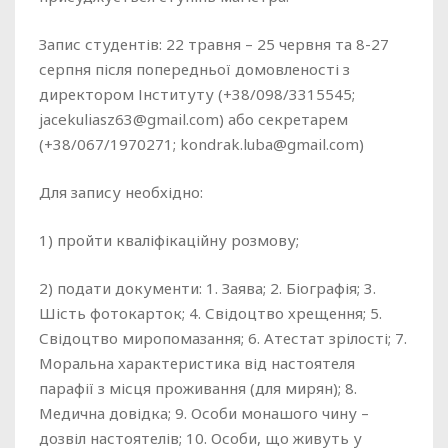
Запис студентів:
22 травня – 25 червня та 8-27
серпня після попередньої домовленості з
директором Інституту (+38/098/3315545;
jacekuliasz63@gmail.com) або секретарем
(+38/067/1970271; kondrak.luba@gmail.com)
Для запису необхідно:
1) пройти кваліфікаційну розмову;
2) подати документи: 1. Заява; 2. Біографія; 3.
Шість фотокарток; 4. Свідоцтво хрещення; 5.
Свідоцтво миропомазання; 6. Атестат зрілості; 7.
Моральна характеристика від настоятеля
парафії з місця проживання (для мирян); 8.
Медична довідка; 9. Особи монашого чину –
дозвіл настоятелів; 10. Особи, що живуть у