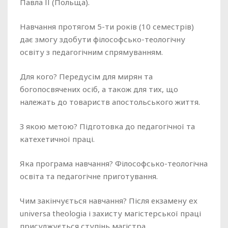
Павла ІІ (Польща).
Навчання протягом 5-ти років (10 семестрів)
дає змогу здобути філософсько-теологічну
освіту з педагогічним спрямуванням.
Для кого?
Передусім для мирян та
богопосвячених осіб, а також для тих, що
належать до товариств апостольського життя.
З якою метою?
Підготовка до педагогічної та
катехетичної праці.
Яка програма навчання?
Філософсько-теологічна
освіта та педагогічне приготування.
Чим закінчується навчання?
Після екзамену ex
universa theologia і захисту магістерської праці
присуджується ступінь магістра.