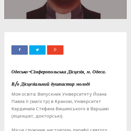
Одесько-Сімферопольська Дієцезія, м. Одеса.
В/о Дієцезіальний душпастир молоді
Моя освіта: Випускник Університету Йоана
Павла ІІ (магістр) в Кракові, Університет
Кардинала Стефана Вишинського в Варшаві
(ліценціат, докторські).
Місце служіння: настоятель парафії святого