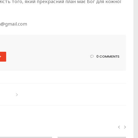
омість того, який прекрасний план має Бог для кожної
a@gmail.com
+
0 COMMENTS