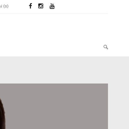
ЬЇ
(
0
)