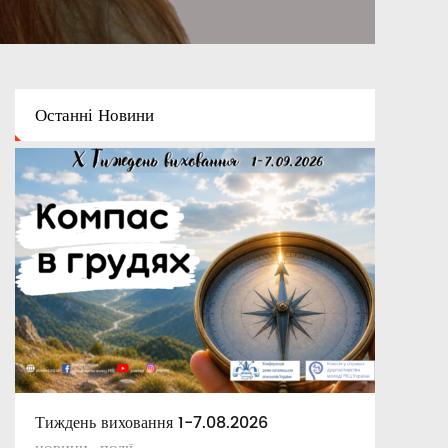
Останні
Новини
Тиждень виховання 1-7.08.2026
Освітній капелан
Апостольські повчання