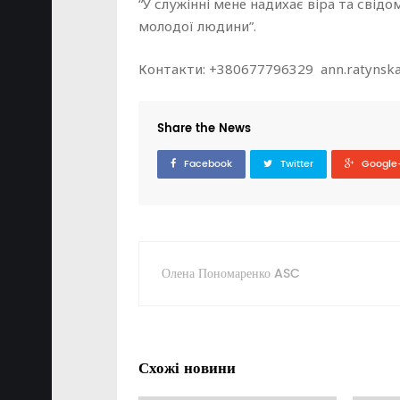
“У служінні мене надихає віра та свід
молодої людини”.
Контакти: +380677796329 ann.ratynsk
Share the News
Facebook
Twitter
Google
Олена Пономаренко ASC
Схожі новини