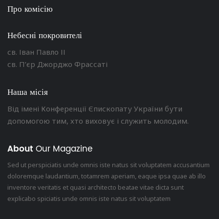
Про комісію
Небесні покровителі
св. Іван Павло ІІ
св. П’єр Джорджо Фрассаті
Наша місія
Від імені Конференції Єпископату України бути
допомогою тим, хто виховує і служить молодим.
About
Our Magazine
Sed ut perspiciatis unde omnis iste natus sit voluptatem accusantium
doloremque laudantium, totamrem aperiam, eaque ipsa quae ab illo
inventore veritatis et quasi architecto beatae vitae dicta sunt
explicabo spiciatis unde omnis iste natus sit voluptatem