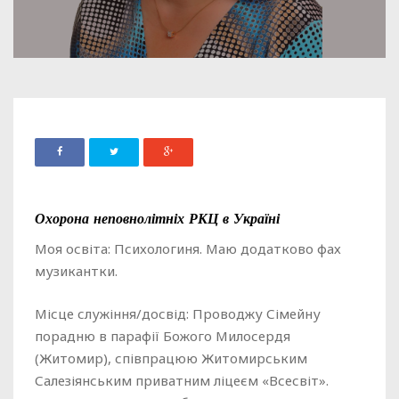
Охорона неповнолітніх РКЦ в Україні
Моя освіта: Психологиня. Маю додатково фах
музикантки.
Місце служіння/досвід: Проводжу Сімейну
порадню в парафії Божого Милосердя
(Житомир), співпрацюю Житомирським
Салезіянським приватним ліцеєм «Всесвіт».