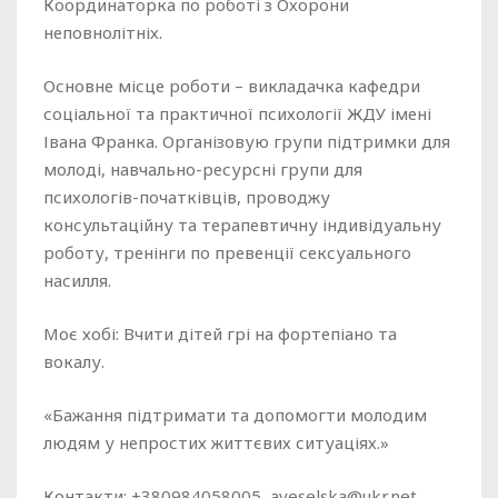
Координаторка по роботі з Охорони
неповнолітніх.
Основне місце роботи – викладачка кафедри
соціальної та практичної психології ЖДУ імені
Івана Франка. Організовую групи підтримки для
молоді, навчально-ресурсні групи для
психологів-початківців, проводжу
консультаційну та терапевтичну індивідуальну
роботу, тренінги по превенції сексуального
насилля.
Моє хобі: Вчити дітей грі на фортепіано та
вокалу.
«Бажання підтримати та допомогти молодим
людям у непростих життєвих ситуаціях.»
Контакти: +380984058005 aveselska@ukr.net