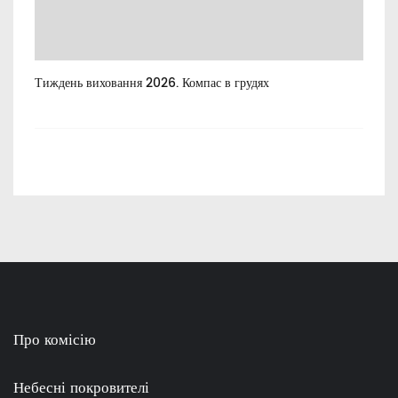
Тиждень виховання 2026. Компас в грудях
Все
пос
Про комісію
Небесні покровителі