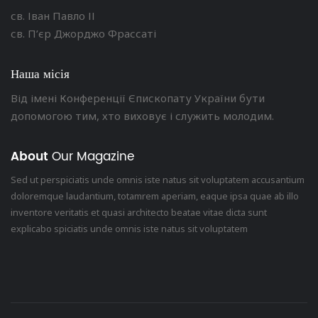
св. Іван Павло ІІ
св. П’єр Джорджо Фрассаті
Наша місія
Від імені Конференції Єпископату України бути
допомогою тим, хто виховує і служить молодим.
About
Our Magazine
Sed ut perspiciatis unde omnis iste natus sit voluptatem accusantium
doloremque laudantium, totamrem aperiam, eaque ipsa quae ab illo
inventore veritatis et quasi architecto beatae vitae dicta sunt
explicabo spiciatis unde omnis iste natus sit voluptatem