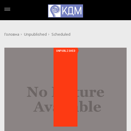
Головна
Unpublished
Scheduled
UNPUBLISHED