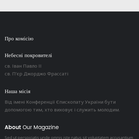
Про комісію
Небесні покровителі
св. Іван Павло ІІ
св. П’єр Джорджо Фрассаті
Наша місія
Від імені Конференції Єпископату України бути
допомогою тим, хто виховує і служить молодим.
About
Our Magazine
Sed ut perspiciatis unde omnis iste natus sit voluptatem accusantium