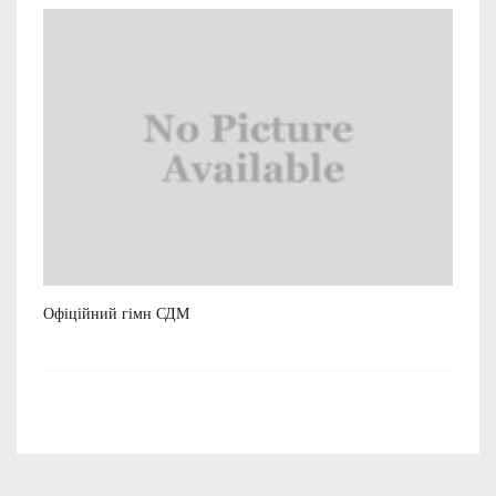
Офіційний гімн СДМ
Рек
23