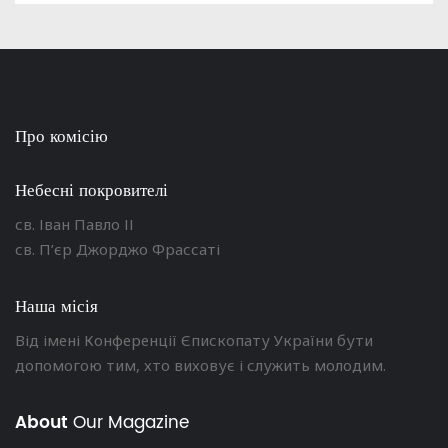
Про комісію
Небесні покровителі
св. Іван Павло ІІ
св. П’єр Джорджо Фрассаті
Наша місія
Від імені Конференції Єпископату України бути
допомогою тим, хто виховує і служить молодим.
About
Our Magazine