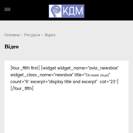
Головна
Ресурси
Відео
Відео
[four_fifth first] [widget widget_name=”avia_newsbox”
widget_class_name=”newsbox” title=”Останні події”
count=”6″ excerpt=”display title and excerpt” cat=”23″]
[/four_fifth]