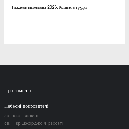
Тиждень виховання 2026. Компас в грудях
Все
пос
Про комісію
Небесні покровителі
св. Іван Павло ІІ
св. П’єр Джорджо Фрассаті