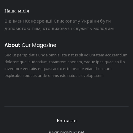
Наша місія
Від імені Конференції Єпископату України бути
допомогою тим, хто виховує і служить молодим.
About
Our Magazine
Sed ut perspiciatis unde omnis iste natus sit voluptatem accusantium
doloremque laudantium, totamrem aperiam, eaque ipsa quae ab illo
inventore veritatis et quasi architecto beatae vitae dicta sunt
explicabo spiciatis unde omnis iste natus sit voluptatem
Контакти
juvanima@ukr.net