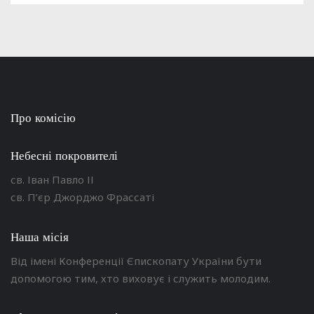
Про комісію
Небесні покровителі
св. Іван Павло ІІ
св. П’єр Джорджо Фрассаті
Наша місія
Від імені Конференції Єпископату України бути
допомогою тим, хто виховує і служить молодим.