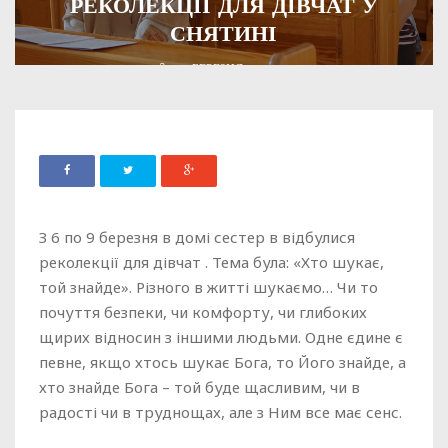
РЕКОЛЕКЦІЇ ДЛЯ ДІВЧАТ У
СНЯТИНІ
ADMIN
10 БЕРЕЗНЯ, 2020
1494
З 6 по 9 березня в домі сестер в відбулися
реколекції для дівчат . Тема була: «Хто шукає,
той знайде». Різного в житті шукаємо… Чи то
почуття безпеки, чи комфорту, чи глибоких
щирих відносин з іншими людьми. Одне єдине є
певне, якщо хтось шукає Бога, то Його знайде, а
хто знайде Бога – той буде щасливим, чи в
радості чи в труднощах, але з Ним все має сенс.