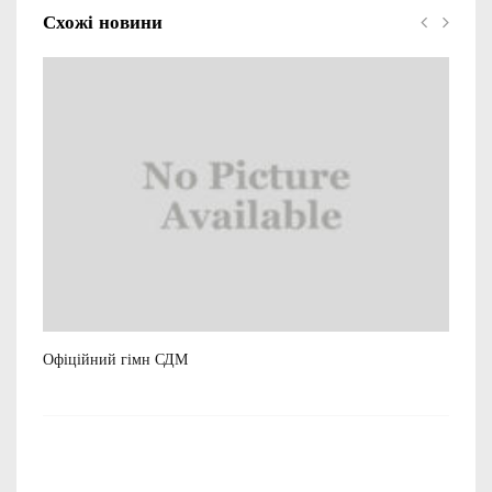
Схожі новини
Офіційний гімн СДМ
Рек
23