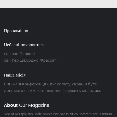
Про комісію
Небесні покровителі
св. Іван Павло ІІ
св. П’єр Джорджо Фрассаті
Наша місія
Від імені Конференції Єпископату України бути
допомогою тим, хто виховує і служить молодим.
About
Our Magazine
Sed ut perspiciatis unde omnis iste natus sit voluptatem accusantium