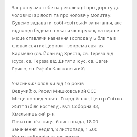
Запрошуємо тебе на реколекції про дорогу до
чоловічої зрілості та про чоловічу молитву.
Будемо задавати собі «світські» запитання, але
відповіді будемо шукати як віруючі, на перше
місце ставлячи навчання Господа у Біблії та в
словах святих Церкви – зокрема святих
Кармелю (св. Йоан від Хреста, св. Тереза від
Ісуса, св. Тереза від Дитяти Ісус, св. Євген
Грялю, св. Рафаїл Каліновський).
Учасники: чоловіки від 16 років
Ведучий: о. Рафал Мишковський OCD
Місце проведення: с. Гвардійське, Центр Світло-
Життя (біля костелу), вул. Соборна 33,
Хмельницький р-н.
Початок: п’ятниця, 6 листопада, 18.00
Закінчення: неділя, 8 листопада, 15.00
Kошт: добровільна пожертва