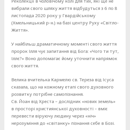
Реколекції в чоловічому колі для тих, які ще не
вибрали свого шляху життя відбудуться з 6 по 8
листопада 2020 року у Гвардійському
(Хмельницький р-н.) на базі центру Руху «Світло-
Життя».
У найбільш драматичному моменті свого життя
пророк Ілля чує запитання від Бога: «Чого ти тут,
Іллє?» Воно допомагає йому уточнити напрямок
свого життя.
Велика вчителька Кармелю св. Тереза від Ісуса
сказала, що на кожному етапі свого духовного
розвитку потрібне самопізнання.
Св. Йоан від Хреста – дослідник «нових земель»
в просторі християнської духовності – вміє
перевести віруючу людину через «ніч»
нерозуміння до «світанку» пізнання себе в Бозі.