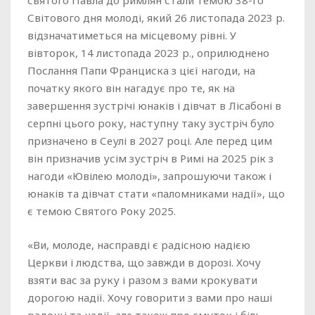
святого Павла до римлян стали темою 38-го
Світового дня молоді, який 26 листопада 2023 р.
відзначатиметься на місцевому рівні. У
вівторок, 14 листопада 2023 р., оприлюднено
Послання Папи Франциска з цієї нагоди, на
початку якого він нагадує про те, як на
завершення зустрічі юнаків і дівчат в Лісабоні в
серпні цього року, наступну таку зустріч було
призначено в Сеулі в 2027 році. Але перед цим
він призначив усім зустріч в Римі на 2025 рік з
нагоди «Ювілею молоді», запрошуючи також і
юнаків та дівчат стати «паломниками надії», що
є темою Святого Року 2025.
«Ви, молоде, насправді є радісною надією
Церкви і людства, що завжди в дорозі. Хочу
взяти вас за руку і разом з вами крокувати
дорогою надії. Хочу говорити з вами про наші