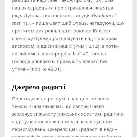
радощі та надії, але також про смуток і біль
наших сердець та про страждання людства
(
пор.
Душпастирська конституція
Gaudium et
spes
, 1)», – пише Святіший Отець, нагадуючи, що
протягом цих років підготовки до Ювілею
спочатку будемо роздумувати над Павловим
висловом «Радісні в надії» (Рим 12,12), а потім
поглибимо слова пророка Ісаї: «Ті, що на
Господа уповають, прямують вперед без
утоми» (пор. Іс 40,31).
Джерело радості
Переходячи до роздумів над цьогорічною
темою, Папа зазначає, що святий Павло
заохочує спільноту римських християн радіти в
надії у період, коли вони зазнавали суворих
переслідувань. Джерело цієї «радості в надії»
струменіє із «Христового пасхального таїнства,