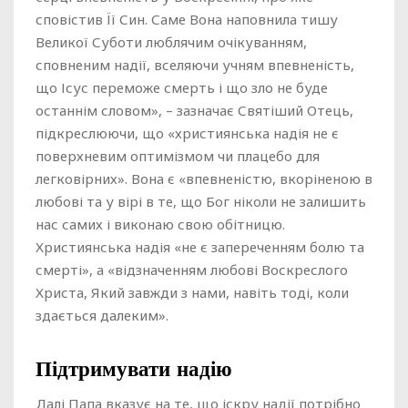
сповістив Її Син. Саме Вона наповнила тишу
Великої Суботи люблячим очікуванням,
сповненим надії, вселяючи учням впевненість,
що Ісус переможе смерть і що зло не буде
останнім словом», – зазначає Святіший Отець,
підкреслюючи, що «християнська надія не є
поверхневим оптимізмом чи плацебо для
легковірних». Вона є «впевненістю, вкоріненою в
любові та у вірі в те, що Бог ніколи не залишить
нас самих і виконаю свою обітницю.
Християнська надія «не є запереченням болю та
смерті», а «відзначенням любові Воскреслого
Христа, Який завжди з нами, навіть тоді, коли
здається далеким».
Підтримувати надію
Далі Папа вказує на те, що іскру надії потрібно