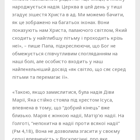
народжується надія. Церква в цей день у тиші
згадує зішестя Христа в ад. Ми можемо бачити,
як це зображено на багатьох іконах. Вони
показують нам Христа, палаючого світлом, Який
сходить у найглибшу пітьму і проходить крізь
неї», – пише Папа, підкреслюючи, що Бог не
обмежується співчутливим спогляданням на
наші болі, але особисто входить у наш
найпекельніший досвід «як світло, що сяє серед
пітьми та перемагає її».
«Такою, якщо замислитися, була надія Діви
Марії, Яка стійко стояла під хрестом Ісуса,
впевнена в тому, що “добрий кінець” вже
близько. Марія є жінкою надії, Матір’ю надії. На
Голготі, “непохитна в надії проти всякої надії”
(Рм 4,18), Вона не дозволила згасити у своєму
серці впевненість у Воскресінні, про яке