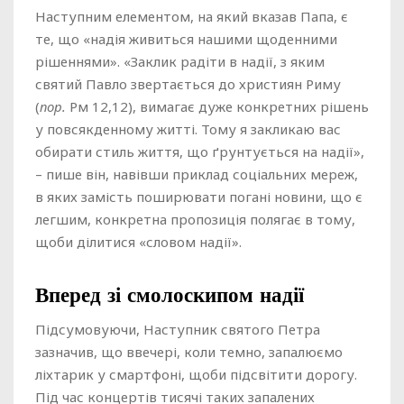
Наступним елементом, на який вказав Папа, є
те, що «надія живиться нашими щоденними
рішеннями». «Заклик радіти в надії, з яким
святий Павло звертається до християн Риму
(
пор.
Рм 12,12), вимагає дуже конкретних рішень
у повсякденному житті. Тому я закликаю вас
обирати стиль життя, що ґрунтується на надії»,
– пише він, навівши приклад соціальних мереж,
в яких замість поширювати погані новини, що є
легшим, конкретна пропозиція полягає в тому,
щоби ділитися «словом надії».
Вперед зі смолоскипом надії
Підсумовуючи, Наступник святого Петра
зазначив, що ввечері, коли темно, запалюємо
ліхтарик у смартфоні, щоби підсвітити дорогу.
Під час концертів тисячі таких запалених