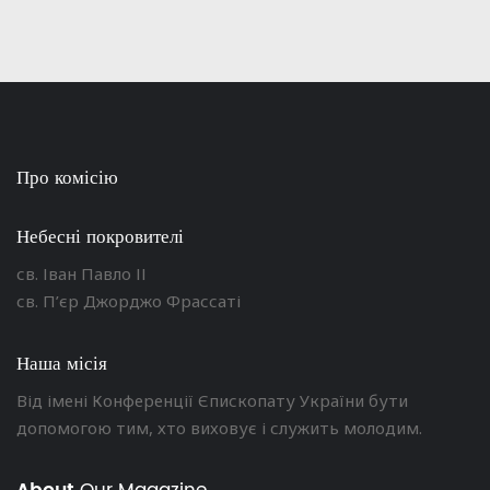
Про комісію
Небесні покровителі
св. Іван Павло ІІ
св. П’єр Джорджо Фрассаті
Наша місія
Від імені Конференції Єпископату України бути
допомогою тим, хто виховує і служить молодим.