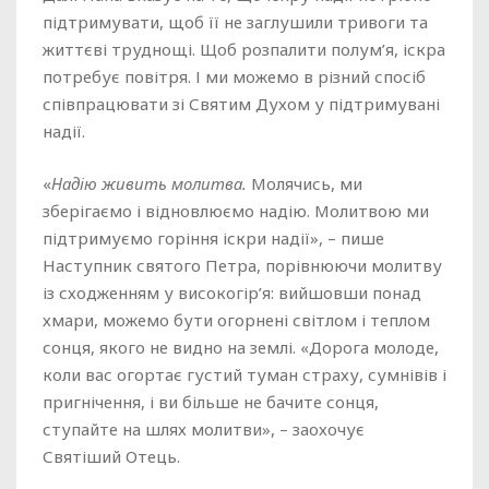
підтримувати, щоб її не заглушили тривоги та
життєві труднощі. Щоб розпалити полум’я, іскра
потребує повітря. І ми можемо в різний спосіб
співпрацювати зі Святим Духом у підтримувані
надії.
«
Надію живить молитва.
Молячись, ми
зберігаємо і відновлюємо надію. Молитвою ми
підтримуємо горіння іскри надії», – пише
Наступник святого Петра, порівнюючи молитву
із сходженням у високогір’я: вийшовши понад
хмари, можемо бути огорнені світлом і теплом
сонця, якого не видно на землі. «Дорога молоде,
коли вас огортає густий туман страху, сумнівів і
пригнічення, і ви більше не бачите сонця,
ступайте на шлях молитви», – заохочує
Святіший Отець.