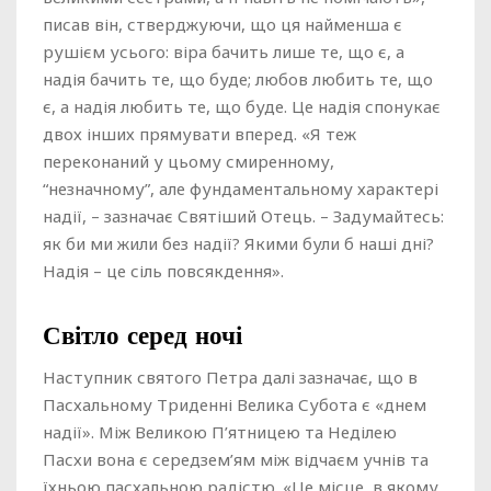
писав він, стверджуючи, що ця найменша є
рушієм усього: віра бачить лише те, що є, а
надія бачить те, що буде; любов любить те, що
є, а надія любить те, що буде. Це надія спонукає
двох інших прямувати вперед. «Я теж
переконаний у цьому смиренному,
“незначному”, але фундаментальному характері
надії, – зазначає Святіший Отець. – Задумайтесь:
як би ми жили без надії? Якими були б наші дні?
Надія – це сіль повсякдення».
Світло серед ночі
Наступник святого Петра далі зазначає, що в
Пасхальному Триденні Велика Субота є «днем
надії». Між Великою П’ятницею та Неділею
Пасхи вона є середзем’ям між відчаєм учнів та
їхньою пасхальною радістю. «Це місце, в якому