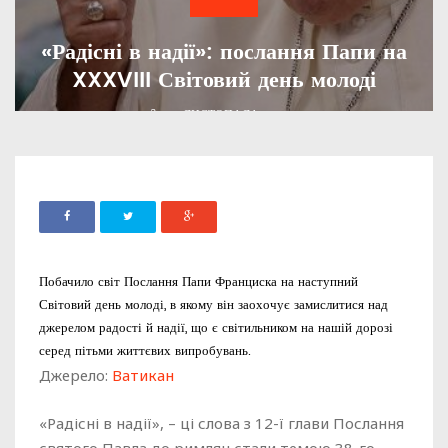
«Радісні в надії»: послання Папи на
XXXVIII Світовий день молоді
ADMIN
18 ЛИСТОПАДА, 2023
912
Побачило світ Послання Папи Франциска на наступний
Світовий день молоді, в якому він заохочує замислитися над
джерелом радості й надії, що є світильником на нашій дорозі
серед пітьми життєвих випробувань.
Джерело:
Ватикан
«Радісні в надії», – ці слова з 12-ї глави Послання