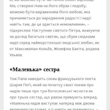
Ми, створені Ним на Його образ і подобу,
можемо бути вираженням Його любові, яка
причиняється до народження радості і надії
навіть там, де це здається неможливим», –
підкреслює Наступник святого Петра, вказуючи
на досвід багатьох святих, що «були свідками
надії серед найжорстокішої людської злоби», як
от Максиміліан Кольбе, Жозефіна Бакіта, родина
Ульмів.
«Маленька» сестра
Тож Папа наводить слова французького поета
Шарля Пеґі, який на початку своєї поеми про
надію пише про три богословські чесноти як
про трьох сестер, що разом прямують вперед.
«Маленька надія виступає наперед між двома
великими сестрами, а її навіть не помічають», –