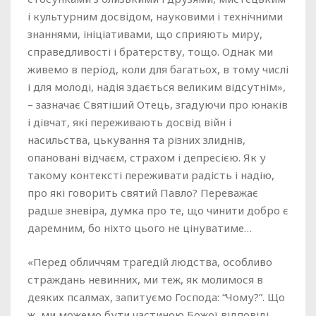
і культурним досвідом, науковими і технічними
знаннями, ініціативами, що сприяють миру,
справедливості і братерству, тощо. Однак ми
живемо в період, коли для багатьох, в тому числі
і для молоді, надія здається великим відсутнім»,
– зазначає Святіший Отець, згадуючи про юнаків
і дівчат, які переживають досвід війн і
насильства, цькування та різних злиднів,
опановані відчаєм, страхом і депресією. Як у
такому контексті переживати радість і надію,
про які говорить святий Павло? Переважає
радше зневіра, думка про те, що чинити добро є
даремним, бо ніхто цього не цінуватиме…
«Перед обличчям трагедій людства, особливо
страждань невинних, ми теж, як молимося в
деяких псалмах, запитуємо Господа: “Чому?”. Що
ж, ми можемо бути частиною Божої відповіді.