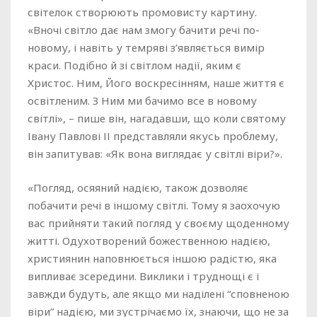
світелок створюють промовисту картину.
«Вночі світло дає нам змогу бачити речі по-
новому, і навіть у темряві з’являється вимір
краси. Подібно й зі світлом надії, яким є
Христос. Ним, Його воскресінням, наше життя є
освітленим. З Ним ми бачимо все в новому
світлі», – пише він, нагадавши, що коли святому
Івану Павлові ІІ представляли якусь проблему,
він запитував: «Як вона виглядає у світлі віри?».
«Погляд, осяяний надією, також дозволяє
побачити речі в іншому світлі. Тому я заохочую
вас прийняти такий погляд у своєму щоденному
житті. Одухотворений божественною надією,
християнин наповнюється іншою радістю, яка
випливає зсередини. Виклики і труднощі є і
завжди будуть, але якщо ми наділені “сповненою
віри” надією, ми зустрічаємо їх, знаючи, що не за