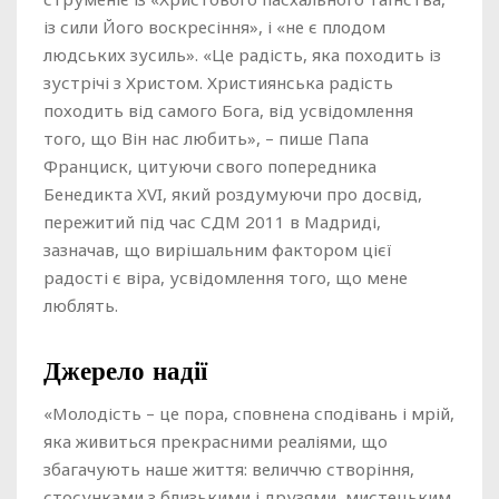
із сили Його воскресіння», і «не є плодом
людських зусиль». «Це радість, яка походить із
зустрічі з Христом. Християнська радість
походить від самого Бога, від усвідомлення
того, що Він нас любить», – пише Папа
Франциск, цитуючи свого попередника
Бенедикта XVI, який роздумуючи про досвід,
пережитий під час СДМ 2011 в Мадриді,
зазначав, що вирішальним фактором цієї
радості є віра, усвідомлення того, що мене
люблять.
Джерело надії
«Молодість – це пора, сповнена сподівань і мрій,
яка живиться прекрасними реаліями, що
збагачують наше життя: величчю створіння,
стосунками з близькими і друзями, мистецьким