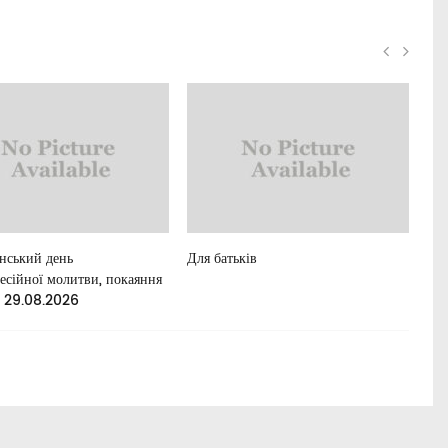
їнський день
Для батьків
Осв
есійної молитви, покаяння
. 29.08.2026