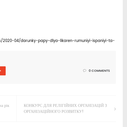
/2020-04/darunky-papy-dlya-likaren-rumuniyi-ispaniyi-ta-
+
0 COMMENTS
на рік
КОНКУРС ДЛЯ РЕЛІГІЙНИХ ОРГАНІЗАЦІЙ З
ОРГАНІЗАЦІЙНОГО РОЗВИТКУ!