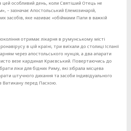
 цей особливий день, коли Святіший Отець не
м», – зазначає Апостольський Елемозинарій,
х засобів, яке називає «обіймами Папи в важкій
покоління отримає лікарня в румунському місті
онавірусу в цій країні, три виїхали до столиці Іспанії
карням через апостольського нунція, а два апарати
особисто везе кардинал Краєвський. Повертаючись до
брати ліки для бідних Риму, які зібрала місцева
парати штучного дихання та засоби індивідуального
 з Ватикану перед Пасхою.