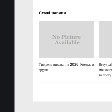
Схожі новини
льні цінності в
Тиждень виховання 2026. Компас в
Всеукра
ній освіті України
грудях
міжконф
та посту