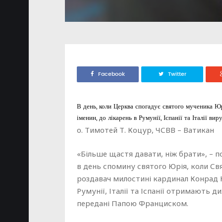
Facebook
Twitter
В день, коли Церква спогадує святого мученика Юр
іменин, до лікарень в Румунії, Іспанії та Італії в
о. Тимотей Т. Коцур, ЧСВВ – Ватикан
«Більше щастя давати, ніж брати», – п
в день спомину святого Юрія, коли Св
роздавач милостині кардинал Конрад 
Румунії, Італії та Іспанії отримають д
передані Папою Франциском.