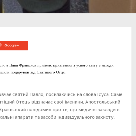
Google+
ія, а Папа Франциск приймає привітання з усього світу з нагоди
ирушили подарунки від Святішого Отця.
овчає святий Павло, посилаючись на слова Ісуса. Саме
ятіший Отець відзначає свої іменини, Апостольський
Краєвський повідомив про те, що медичні заклади в
ихальні апарати та засоби індивідуального захисту,