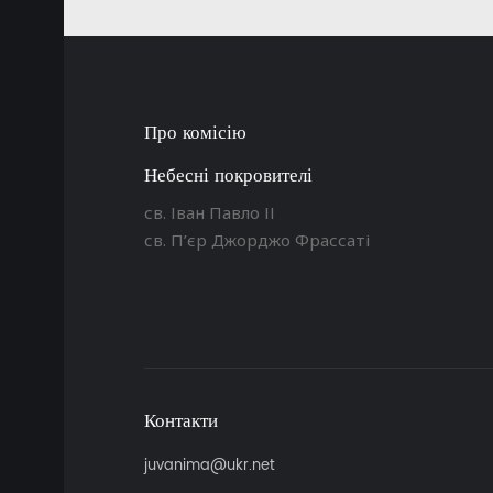
Про комісію
Небесні покровителі
св. Іван Павло ІІ
св. П’єр Джорджо Фрассаті
Контакти
juvanima@ukr.net