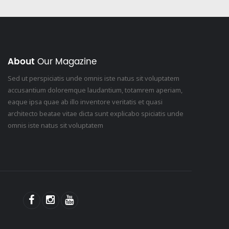
About
Our Magazine
Sed ut perspiciatis unde omnis iste natus sit voluptatem
accusantium doloremque laudantium, totamrem aperiam,
eaque ipsa quae ab illo inventore veritatis et quasi
architecto beatae vitae dicta sunt explicabo spiciatis unde
omnis iste natus sit voluptatem