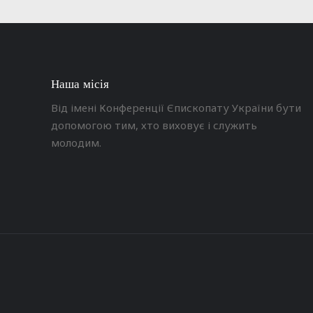
Наша місія
Від імені Конференції Єпископату України бути
допомогою тим, хто виховує і служить
молодим.