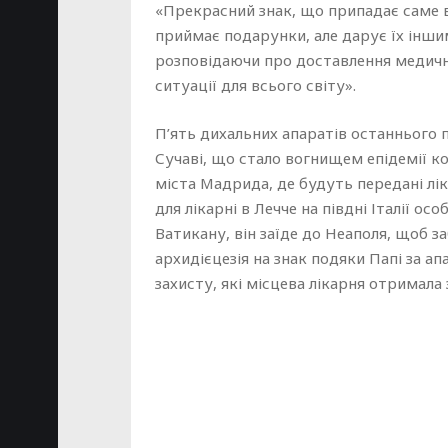
«Прекрасний знак, що припадає саме в
приймає подарунки, але дарує їх інши
розповідаючи про доставлення медични
ситуації для всього світу».
П’ять дихальних апаратів останнього 
Сучаві, що стало вогнищем епідемії кор
міста Мадрида, де будуть передані лі
для лікарні в Лечче на півдні Італії 
Ватикану, він заїде до Неаполя, щоб за
архидієцезія на знак подяки Папі за а
захисту, які місцева лікарня отримала