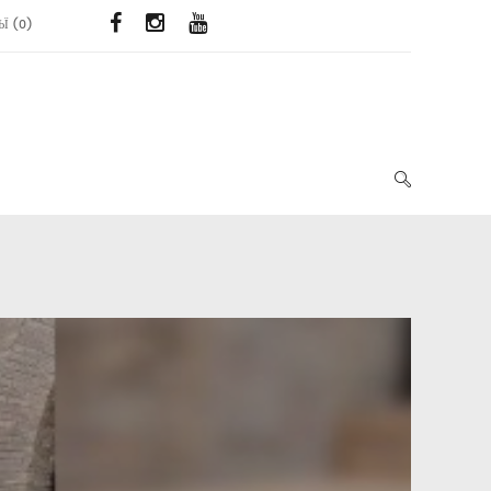
ЬЇ
(
0
)