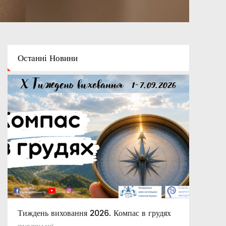
Останні
Новини
Тиждень виховання 2026. Компас в грудях
Духовно-моральні цінності в системі
Католицькі заклади освіти України XVII –
сучасній освіті України
XIX ст.