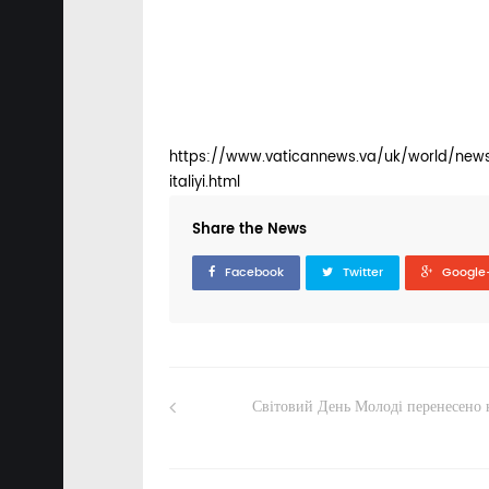
https://www.vaticannews.va/uk/world/news
italiyi.html
Share the News
Facebook
Twitter
Google
Світовий День Молоді перенесено 