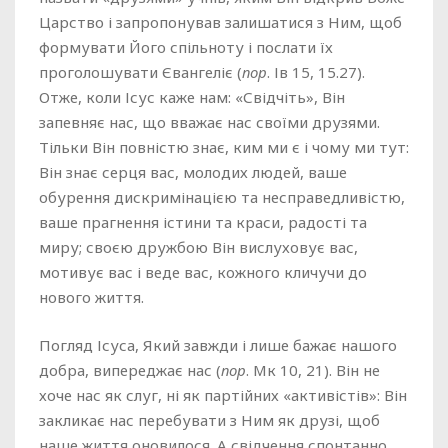
Царство і запропонував залишатися з Ним, щоб
формувати Його спільноту і послати їх
проголошувати Євангеліє (
пор
. Ів 15, 15.27).
Отже, коли Ісус каже нам: «Свідчіть», Він
запевняє нас, що вважає нас своїми друзями.
Тільки Він повністю знає, ким ми є і чому ми тут:
Він знає серця вас, молодих людей, ваше
обурення дискримінацією та несправедливістю,
ваше прагнення істини та краси, радості та
миру; своєю дружбою Він вислуховує вас,
мотивує вас і веде вас, кожного кличучи до
нового життя.
Погляд Ісуса, Який завжди і лише бажає нашого
добра, випереджає нас (
пор
. Мк 10, 21). Він не
хоче нас як слуг, ні як партійних «активістів»: Він
закликає нас перебувати з Ним як друзі, щоб
наше життя оновилося. А свідчення спонтанно