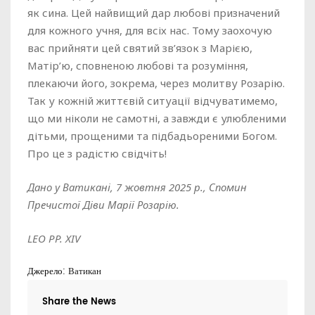
як сина. Цей найвищий дар любові призначений
для кожного учня, для всіх нас. Тому заохочую
вас прийняти цей святий зв’язок з Марією,
Матір’ю, сповненою любові та розуміння,
плекаючи його, зокрема, через молитву Розарію.
Так у кожній життєвій ситуації відчуватимемо,
що ми ніколи не самотні, а завжди є улюбленими
дітьми, прощеними та підбадьореними Богом.
Про це з радістю свідчіть!
Дано у Ватикані, 7 жовтня 2025 р., Спомин
Пречистої Діви Марії Розарію.
LEO PP. XIV
Джерело:
Ватикан
Share the News