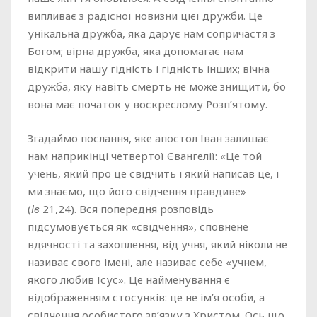
випливає з радісної новизни цієї дружби. Це
унікальна дружба, яка дарує нам сопричастя з
Богом; вірна дружба, яка допомагає нам
відкрити нашу гідність і гідність інших; вічна
дружба, яку навіть смерть не може знищити, бо
вона має початок у воскреслому Розп’ятому.
Згадаймо послання, яке апостол Іван залишає
нам наприкінці четвертої Євангелії: «Це той
учень, який про це свідчить і який написав це, і
ми знаємо, що його свідчення правдиве»
(
Ів
21,24). Вся попередня розповідь
підсумовується як «свідчення», сповнене
вдячності та захоплення, від учня, який ніколи не
називає свого імені, але називає себе «учнем,
якого любив Ісус». Це найменування є
відображенням стосунків: це не ім’я особи, а
свідчення особистого зв’язку з Христом. Ось що