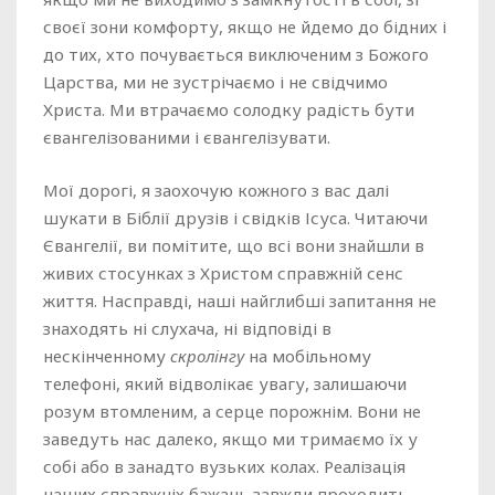
своєї зони комфорту, якщо не йдемо до бідних і
до тих, хто почувається виключеним з Божого
Царства, ми не зустрічаємо і не свідчимо
Христа. Ми втрачаємо солодку радість бути
євангелізованими і євангелізувати.
Мої дорогі, я заохочую кожного з вас далі
шукати в Біблії друзів і свідків Ісуса. Читаючи
Євангелії, ви помітите, що всі вони знайшли в
живих стосунках з Христом справжній сенс
життя. Насправді, наші найглибші запитання не
знаходять ні слухача, ні відповіді в
нескінченному
скролінгу
на мобільному
телефоні, який відволікає увагу, залишаючи
розум втомленим, а серце порожнім. Вони не
заведуть нас далеко, якщо ми тримаємо їх у
собі або в занадто вузьких колах. Реалізація
наших справжніх бажань завжди проходить