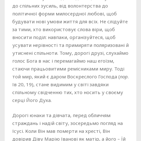
до спільних зусиль, від волонтерства до
політичної форми милосердної любові, щоб
будувати нові умови життя для всіх. Не слідуйте
за тими, хто використовує слова віри, щоб
вносити поділ: навпаки, організуйтеся, щоб
усувати нерівності та примиряти поляризовані й
утиснені спільноти. Тому, дорогі друзі, слухаймо
голос Бога в нас і перемагаймо наш егоїзм,
стаючи працьовитими ремісниками миру. Тоді
той мир, який є даром Воскреслого Господа (
пор
.
Ів 20, 19), стане видимим у світі завдяки
спільному свідченню тих, хто носить у своєму
серці Його Духа.
Дорогі юнаки та дівчата, перед обличчям
страждань і надій світу, зосередьмо погляд на
Ісусі. Коли Він мав померти на хресті, Він
довірив Діву Марію Іванові як матір, а його – Їй