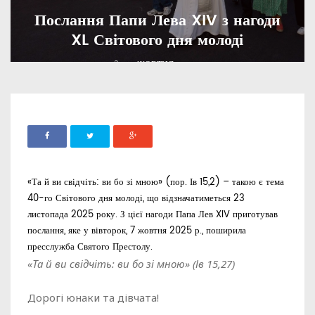
Послання Папи Лева XIV з нагоди
XL Світового дня молоді
ADMIN
07 ЖОВТНЯ, 2025
933
«Та й ви свідчіть: ви бо зі мною» (пор. Ів 15,2) – такою є тема
40-го Світового дня молоді, що відзначатиметься 23
листопада 2025 року. З цієї нагоди Папа Лев XIV приготував
послання, яке у вівторок, 7 жовтня 2025 р., поширила
пресслужба Святого Престолу.
«Та й ви свідчіть: ви бо зі мною» (Ів 15,27)
Дорогі юнаки та дівчата!