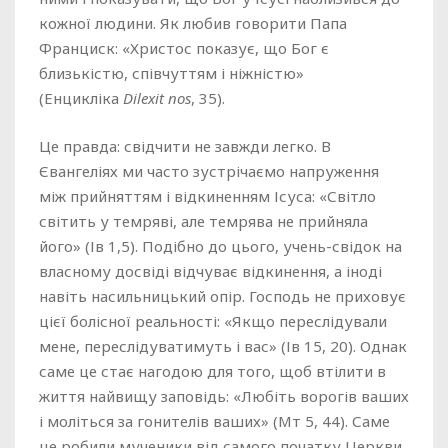
кожної людини. Як любив говорити Папа
Франциск: «Христос показує, що Бог є
близькістю, співчуттям і ніжністю»
(Енцикліка
Dilexit nos
, 35).
Це правда: свідчити не завжди легко. В
Євангеліях ми часто зустрічаємо напруження
між прийняттям і відкиненням Ісуса: «Світло
світить у темряві, але темрява не прийняла
його» (Ів 1,5). Подібно до цього, учень-свідок на
власному досвіді відчуває відкинення, а іноді
навіть насильницький опір. Господь не приховує
цієї болісної реальності: «Якщо переслідували
мене, переслідуватимуть і вас» (Ів 15, 20). Однак
саме це стає нагодою для того, щоб втілити в
життя найвищу заповідь: «Любіть ворогів ваших
і моліться за гонителів ваших» (Мт 5, 44). Саме
це робили мученики від самого початку Церкви.