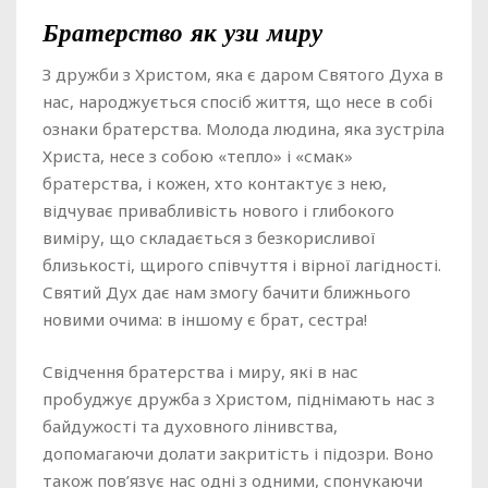
Братерство як узи миру
З дружби з Христом, яка є даром Святого Духа в
нас, народжується спосіб життя, що несе в собі
ознаки братерства. Молода людина, яка зустріла
Христа, несе з собою «тепло» і «смак»
братерства, і кожен, хто контактує з нею,
відчуває привабливість нового і глибокого
виміру, що складається з безкорисливої
близькості, щирого співчуття і вірної лагідності.
Святий Дух дає нам змогу бачити ближнього
новими очима: в іншому є брат, сестра!
Свідчення братерства і миру, які в нас
пробуджує дружба з Христом, піднімають нас з
байдужості та духовного лінивства,
допомагаючи долати закритість і підозри. Воно
також пов’язує нас одні з одними, спонукаючи