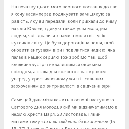
На початку цього мого першого послання до вас
я хочу насамперед подякувати вам! Дякую за
радість, яку ви передали, коли приїхали до Риму
на свій Ювілей, і дякую також усім молодим
людям, які єдналися з нами в молитві з усіх
куточків світу. Це була дорогоцінна подія, щоб
оновити ентузіазм віри і поділитися надією, яка
палає в наших серцях! Тож зробімо так, щоб
ювілейна зустріч не залишилася окремим
епізодом, а стала для кожного з вас кроком
уперед у християнському житті і сильним
заохоченням до витривалості в свідченні віри.
Саме цей динамізм лежить в основі наступного
Світового дня молоді, який ми відзначатимемо в
неділю Христа Царя, 23 листопада, і який
матиме тему «
Та й ви свідчіть, бо ви зі мною
» (Ів
15, 27). З силою Святого Духа, як паломники