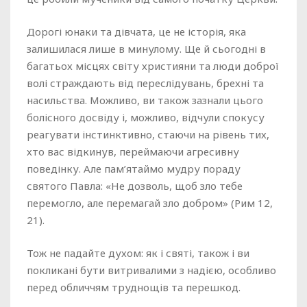
Дорогі юнаки та дівчата, це не історія, яка
залишилася лише в минулому. Ще й сьогодні в
багатьох місцях світу християни та люди доброї
волі страждають від переслідувань, брехні та
насильства. Можливо, ви також зазнали цього
болісного досвіду і, можливо, відчули спокусу
реагувати інстинктивно, стаючи на рівень тих,
хто вас відкинув, переймаючи агресивну
поведінку. Але пам’ятаймо мудру пораду
святого Павла: «Не дозволь, щоб зло тебе
перемогло, але перемагай зло добром» (Рим 12,
21).
Тож не падайте духом: як і святі, також і ви
покликані бути витривалими з надією, особливо
перед обличчям труднощів та перешкод.