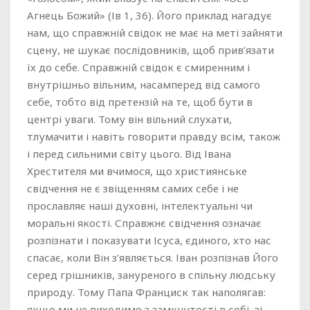
Агнець Божий» (Ів 1, 36). Його приклад нагадує
нам, що справжній свідок не має на меті зайняти
сцену, не шукає послідовників, щоб прив’язати
їх до себе. Справжній свідок є смиренним і
внутрішньо вільним, насамперед від самого
себе, тобто від претензій на те, щоб бути в
центрі уваги. Тому він вільний слухати,
тлумачити і навіть говорити правду всім, також
і перед сильними світу цього. Від Івана
Хрестителя ми вчимося, що християнське
свідчення не є звіщенням самих себе і не
прославляє наші духовні, інтелектуальні чи
моральні якості. Справжнє свідчення означає
розпізнати і показувати Ісуса, єдиного, хто нас
спасає, коли Він з’являється. Іван розпізнав Його
серед грішників, зануреного в спільну людську
природу. Тому Папа Франциск так наполягав:
якщо ми не виходимо з замкнутості в собі, зі