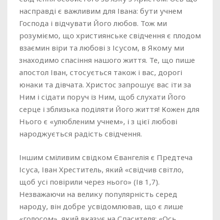
насправді є важливим для Івана: бути учнем
Господа і відчувати Його любов. Тож ми
розуміємо, що християнське свідчення є плодом
взаємин віри та любові з Ісусом, в Якому ми
знаходимо спасіння нашого життя. Те, що пише
апостол Іван, стосується також і вас, дорогі
юнаки та дівчата. Христос запрошує вас іти за
Ним і сідати поруч із Ним, щоб слухати Його
серце і зблизька поділяти Його життя! Кожен для
Нього є «улюбленим учнем», і з цієї любові
народжується радість свідчення.
Іншим сміливим свідком Євангелія є Предтеча
Ісуса, Іван Хреститель, який «свідчив світло,
щоб усі повірили через нього» (Ів 1,7).
Незважаючи на велику популярність серед
народу, він добре усвідомлював, що є лише
«голосом», який вказує на Спасителя: «Ось