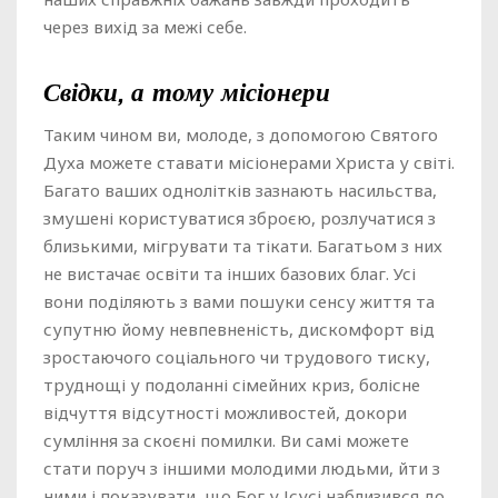
через вихід за межі себе.
Свідки, а тому місіонери
Таким чином ви, молоде, з допомогою Святого
Духа можете ставати місіонерами Христа у світі.
Багато ваших однолітків зазнають насильства,
змушені користуватися зброєю, розлучатися з
близькими, мігрувати та тікати. Багатьом з них
не вистачає освіти та інших базових благ. Усі
вони поділяють з вами пошуки сенсу життя та
супутню йому невпевненість, дискомфорт від
зростаючого соціального чи трудового тиску,
труднощі у подоланні сімейних криз, болісне
відчуття відсутності можливостей, докори
сумління за скоєні помилки. Ви самі можете
стати поруч з іншими молодими людьми, йти з
ними і показувати, що Бог у Ісусі наблизився до