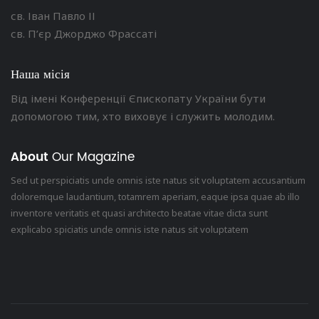
св. Іван Павло ІІ
св. П’єр Джорджо Фрассаті
Наша місія
Від імені Конференції Єпископату України бути
допомогою тим, хто виховує і служить молодим.
About
Our Magazine
Sed ut perspiciatis unde omnis iste natus sit voluptatem accusantium
doloremque laudantium, totamrem aperiam, eaque ipsa quae ab illo
inventore veritatis et quasi architecto beatae vitae dicta sunt
explicabo spiciatis unde omnis iste natus sit voluptatem