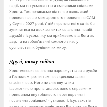
надії, ми готуємося стати сміливими свідками
Христа. Тож починаємо відтепер шлях, який
приведе нас до міжнародного проведення СДМ
у Сеулі в 2027 році. У цій перспективі я хотів би
зупинитися на двох аспектах свідчення: нашій
дружбі з Ісусом, яку ми приймаємо від Бога як
дар, та на зобов’язанні кожного з нас у
суспільстві як будівничих миру.
Друзі, тому свідки
Християнське свідчення народжується з дружби
з Господом, розп’ятим і воскреслим задля
спасіння всіх. Його не слід плутати з
ідеологічною пропагандою, воно є справжнім
принципом внутрішнього перетворення і
посилення соціальної чутливості. Ісус захотів
назвати «друзями» учнів, яким Він відкрив Боже