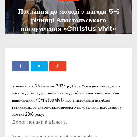
Послання до молоді з нагоди 5-ї
річниці Апостольського
напоумлення «Christus vivit»
ADMIN
11 КВІТНЯ, 2024
1541
У понеділок, 25 березня 2024 р., Папа Франциск звернувся з
листом до молоді, приуроченим до п’ятиріччя Апостольського
напоумлення «Christus vivit», що є підсумком асамблеї
ватиканського синоду, присвяченого молоді, який відбувався у
жовтні 2018 року.
Дорогі юнаки й дівчата,
Христос живе і хоче, щоб ви жили! Це