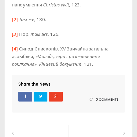
напоумлення
Christus vivit
, 123.
[2]
Там же
, 130.
[3]
Пор.
там же
, 126.
[4]
Синод Єпископів, XV Звичайна загальна
асамблея,
«Молодь, віра і розпізнавання
поклкання». Кінцевий документ
, 121.
Share the News
0 COMMENTS