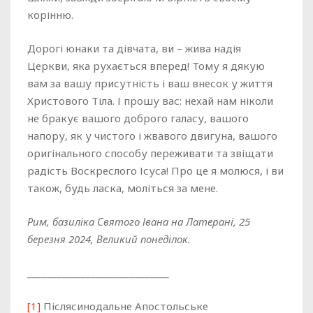
корінню.
Дорогі юнаки та дівчата, ви – жива надія
Церкви, яка рухається вперед! Тому я дякую
вам за вашу присутність і ваш внесок у життя
Христового Тіла. І прошу вас: нехай нам ніколи
не бракує вашого доброго галасу, вашого
напору, як у чистого і жвавого двигуна, вашого
оригінального способу переживати та звіщати
радість Воскреслого Ісуса! Про це я молюся, і ви
також, будь ласка, моліться за мене.
Рим, базиліка Святого Івана на Латерані, 25
березня 2024, Великий понеділок.
_____________________________
[1]
Післясинодальне Апостольське