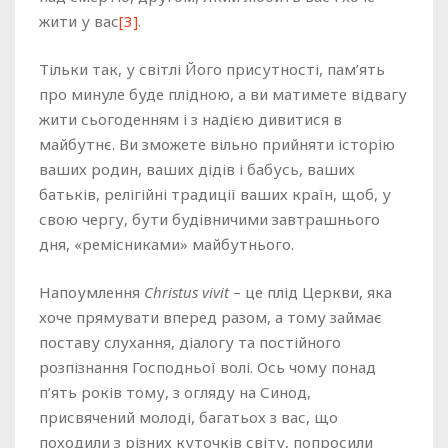
жити у вас
[3]
.
Тільки так, у світлі Його присутності, пам’ять
про минуле буде плідною, а ви матимете відвагу
жити сьогоденням і з надією дивитися в
майбутнє. Ви зможете вільно прийняти історію
ваших родин, ваших дідів і бабусь, ваших
батьків, релігійні традиції ваших країн, щоб, у
свою чергу, бути будівничими завтрашнього
дня, «ремісниками» майбутнього.
Напоумлення
Christus vivit
– це плід Церкви, яка
хоче прямувати вперед разом, а тому займає
поставу слухання, діалогу та постійного
розпізнання Господньої волі. Ось чому понад
п’ять років тому, з огляду на Синод,
присвячений молоді, багатьох з вас, що
походили з різних куточків світу, попросили