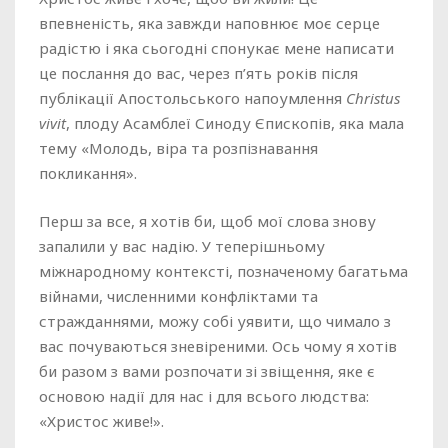
впевненість, яка завжди наповнює моє серце
радістю і яка сьогодні спонукає мене написати
це послання до вас, через п’ять років після
публікації Апостольського напоумлення
Christus
vivit
, плоду Асамблеї Синоду Єпископів, яка мала
тему «Молодь, віра та розпізнавання
покликання».
Перш за все, я хотів би, щоб мої слова знову
запалили у вас надію. У теперішньому
міжнародному контексті, позначеному багатьма
війнами, численними конфліктами та
стражданнями, можу собі уявити, що чимало з
вас почуваються зневіреними. Ось чому я хотів
би разом з вами розпочати зі звіщення, яке є
основою надії для нас і для всього людства:
«Христос живе!».