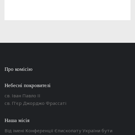
Про комісію
Небесні покровителі
св. Іван Павло ІІ
св. П’єр Джорджо Фрассаті
Наша місія
Від імені Конференції Єпископату України бути