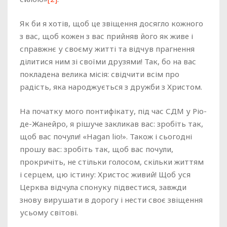
Як би я хотів, щоб це звіщення досягло кожного
з вас, щоб кожен з вас прийняв його як живе і
справжнє у своєму житті та відчув прагнення
ділитися ним зі своїми друзями! Так, бо на вас
покладена велика місія: свідчити всім про
радість, яка народжується з дружби з Христом.
На початку мого понтифікату, під час СДМ у Ріо-
де-Жанейро, я рішуче закликав вас: зробіть так,
щоб вас почули! «Hagan lio!». Також і сьогодні
прошу вас: зробіть так, щоб вас почули,
прокричіть, не стільки голосом, скільки життям
і серцем, цю істину: Христос живий! Щоб уся
Церква відчула спонуку підвестися, завжди
знову вирушати в дорогу і нести своє звіщення
усьому світові.