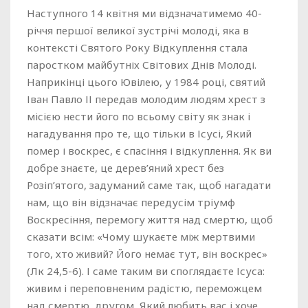
Наступного 14 квітня ми відзначатимемо 40-
річчя першої великої зустрічі молоді, яка в
контексті Святого Року Відкуплення стала
паростком майбутніх Світових Днів Молоді.
Наприкінці цього Ювілею, у 1984 році, святий
Іван Павло ІІ передав молодим людям хрест з
місією нести його по всьому світу як знак і
нагадування про те, що тільки в Ісусі, Який
помер і воскрес, є спасіння і відкуплення. Як ви
добре знаєте, це дерев’яний хрест без
Розіп’ятого, задуманий саме так, щоб нагадати
нам, що він відзначає передусім тріумф
Воскресіння, перемогу життя над смертю, щоб
сказати всім: «Чому шукаєте між мертвими
того, хто живий? Його немає тут, він воскрес»
(Лк 24,5-6). І саме таким ви споглядаєте Ісуса:
живим і переповненим радістю, переможцем
над смертю, другом, Який любить вас і хоче