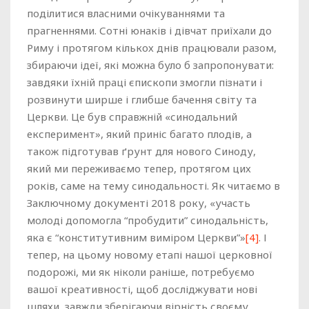
поділитися власними очікуваннями та
прагненнями. Сотні юнаків і дівчат приїхали до
Риму і протягом кількох днів працювали разом,
збираючи ідеї, які можна було б запропонувати:
завдяки їхній праці єпископи змогли пізнати і
розвинути ширше і глибше бачення світу та
Церкви. Це був справжній «синодальний
експеримент», який приніс багато плодів, а
також підготував ґрунт для нового Синоду,
який ми переживаємо тепер, протягом цих
років, саме на тему синодальності. Як читаємо в
Заключному документі 2018 року, «участь
молоді допомогла “пробудити” синодальність,
яка є “конститутивним виміром Церкви”»
[4]
. І
тепер, на цьому новому етапі нашої церковної
подорожі, ми як ніколи раніше, потребуємо
вашої креативності, щоб досліджувати нові
шляхи, завжди зберігаючи вірність своєму