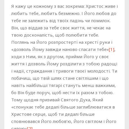
Я кажу це кожному з вас зокрема: Христос живе і
любить тебе, любить безмежно. І Його любов до
тебе не залежить від твоїх падінь чи помилок.
Він, що віддав за тебе своє життя, не чекає на
твою досконалість, щоб полюбити тебе.
Поглянь на Його розпростерті на хресті руки і
«дозволь Йому завжди наново спасати тебе»
[1]
,
ходи з Ним, як з другом, прийми Його у своє
життя і дозволь Йому розділити з тобою радощі
і надії, страждання і тривоги твоєї молодості. Ти
побачиш, що твій шлях стане світлішим і що
навіть найбільші тягарі стануть менш важкими,
бо Він буде поруч, щоб нести їх разом з тобою.
Тому щодня призивай Святого Духа, Який
«спонукає тебе дедалі більше заглиблюватися в
Христове серце, щоб ти дедалі більше
сповнювався Його любов’ю, Його світлом і Його
силою»
[2]
.