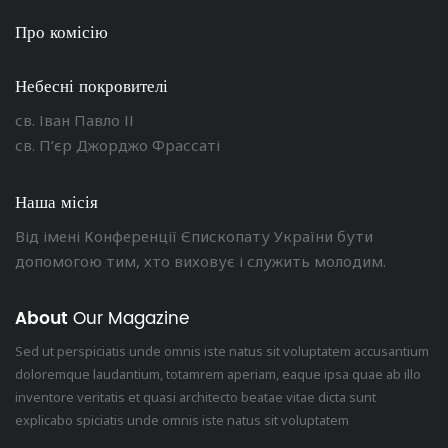
Про комісію
Небесні покровителі
св. Іван Павло ІІ
св. П’єр Джорджо Фрассаті
Наша місія
Від імені Конференції Єпископату України бути
допомогою тим, хто виховує і служить молодим.
About
Our Magazine
Sed ut perspiciatis unde omnis iste natus sit voluptatem accusantium
doloremque laudantium, totamrem aperiam, eaque ipsa quae ab illo
inventore veritatis et quasi architecto beatae vitae dicta sunt
explicabo spiciatis unde omnis iste natus sit voluptatem