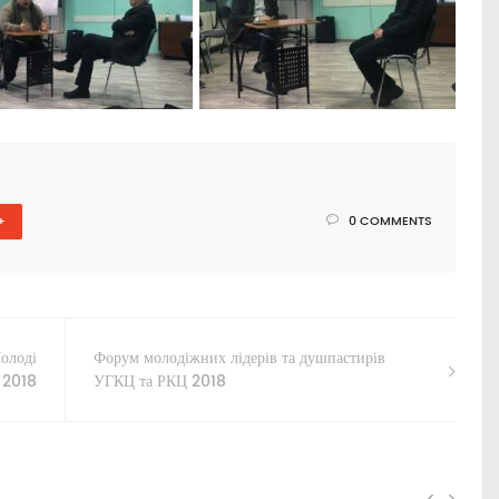
+
0 COMMENTS
Молоді
Форум молодіжних лідерів та душпастирів
 2018
УГКЦ та РКЦ 2018