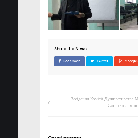
Share the News
Facebook
Twitter
Google
Засідання Комісії Душпастирства 
Синятин лютий