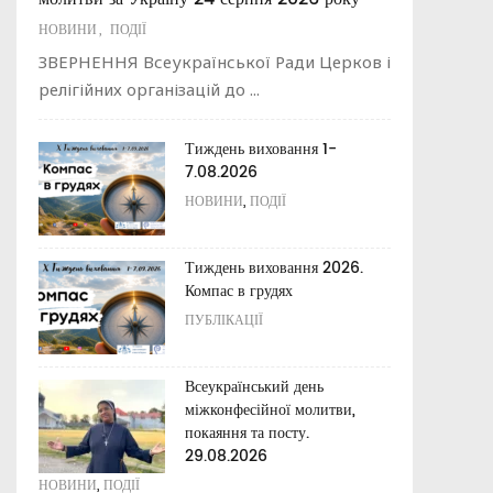
ПУБЛІКАЦІЇ
ПУБЛІКАЦІЇ
НОВИНИ
,
ПОДІЇ
С.В. Скрипнікова "Основні принципи
Василій Великий До юнаків про те, як ...
ЗВЕРНЕННЯ Всеукраїнської Ради Церков і
католицького сімейного виховання"
релігійних організацій до ...
Апостольські повчання
Освітній капелан
ПУБЛІКАЦІЇ
Тиждень виховання 1-
ПУБЛІКАЦІЇ
7.08.2026
,
НОВИНИ
ПОДІЇ
Католицькі заклади освіти
України XVII – XIX ст.
Духовно-моральні цінності в
системі сучасній освіті
Тиждень виховання 2026.
ПУБЛІКАЦІЇ
України
Компас в грудях
ПУБЛІКАЦІЇ
ПУБЛІКАЦІЇ
Базові документи сучасної
католицької освіти
Відеоматеріали про заклади
освіти РКЦ
Всеукраїнський день
ПУБЛІКАЦІЇ
міжконфесійної молитви,
ПУБЛІКАЦІЇ
покаяння та посту.
29.08.2026
,
НОВИНИ
ПОДІЇ