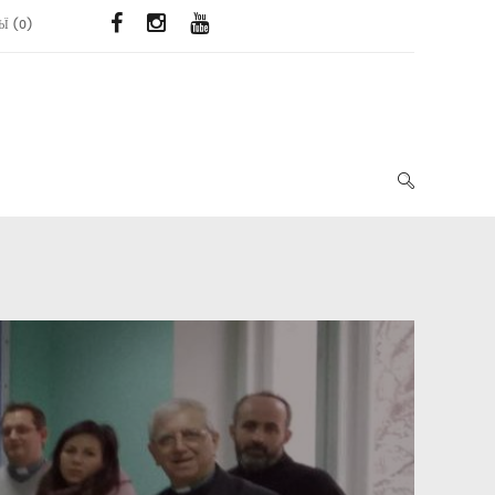
ЬЇ
(
0
)