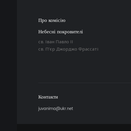
Про комісію
Небесні покровителі
св. Іван Павло ІІ
св. П’єр Джорджо Фрассаті
Контакти
juvanima@ukr.net