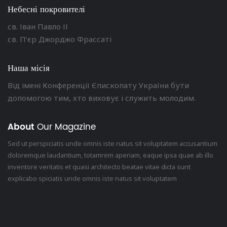
Небесні покровителі
св. Іван Павло ІІ
св. П’єр Джорджо Фрассаті
Наша місія
Від імені Конференції Єпископату України бути
допомогою тим, хто виховує і служить молодим.
About
Our Magazine
Sed ut perspiciatis unde omnis iste natus sit voluptatem accusantium
doloremque laudantium, totamrem aperiam, eaque ipsa quae ab illo
inventore veritatis et quasi architecto beatae vitae dicta sunt
explicabo spiciatis unde omnis iste natus sit voluptatem