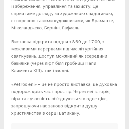
її збереження, управління та захисту. Це
сприятиме догляду за художньою спадщиною,
створеною такими художниками, як Браманте,
Мікеланджело, Берніні, Рафаель…
Виставка відкрита щодня з 8:30 до 17:00, з
можливими перервами під час літургійних
святкувань. Доступ можливий як зсередини
базиліки (через ліфт біля гробниці Папи
Климента XIII), так і ззовні.
«Pétros ení» – це не просто виставка, це духовна
подорож крізь час і простір. Через неї історія,
віра та сучасність об’єднуються в одне ціле,
запрошуючи нас заново відкрити душу
християнства в серці Ватикану.