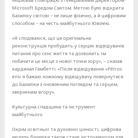
ініціював співпрацю з генеральним директором
Microsoft Бредом Смітом. Метою було відкрити
Базиліку світові – не лише фізично, а й цифровим
способом – на честь майбутнього Ювілею.
«Я сподіваюся, що ця оригінальна
реконструкція пробудить у серцях відвідувачів
питання про сенс життя та дозволить їм
побачити це місце з нової точки зору», – сказав
кардинал Гамбетті. «Після відвідування «Pétros
ení» я бажаю кожному відвідувачу повернутися
до Базиліки з оновленим поглядом та серцем,
зверненим вгору».
Культурна спадщина та інструмент
майбутнього
Окрім освітньої та духовної цінності, цифрова
модель базиліки також стане інструментом для