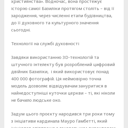
християнства». Водночас, вона простежує
історію самої Базиліки протягом століть – від її
зародження, через численні етапи будівництва,
до її духовного та культурного значення
сьогодні.
Технології на службі духовності
Завдяки використанню 3D-технологій та
штучного інтелекту був розроблений цифровий
двійник Базиліки, і який використовує понад
400 000 фотографій. Ця неймовірно точна
модель дозволяє відвідувачам зануритися в
найнедоступніші куточки церкви – ті, які ніколи
не бачило людське око.
Задум цього проєкту народився три роки тому
з ініціативи кардинала Мауро Гамбетті, який