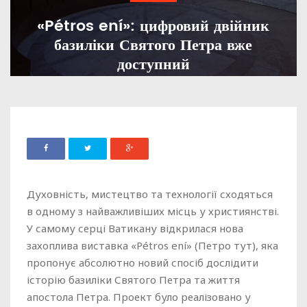
«Pétros ení»: цифровий двійник
базиліки Святого Петра вже
доступний
ADMIN
25 ЛИПНЯ, 2025
800
Духовність, мистецтво та технології сходяться
в одному з найважливіших місць у християнстві.
У самому серці Ватикану відкрилася нова
захоплива виставка «Pétros ení» (Петро тут), яка
пропонує абсолютно новий спосіб дослідити
історію базиліки Святого Петра та життя
апостола Петра. Проект було реалізовано у