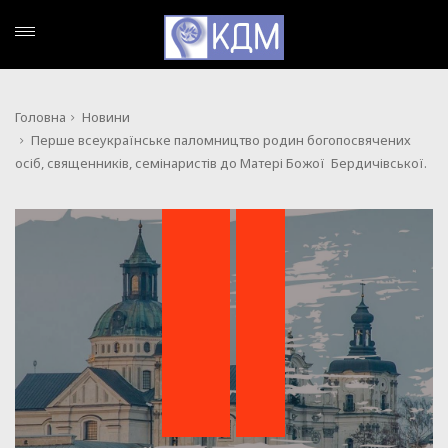
Головна
Новини
Перше всеукраїнське паломництво родин богопосвячених
осіб, священників, семінаристів до Матері Божої Бердичівської.
,
НОВИНИ
ПОДІЇ