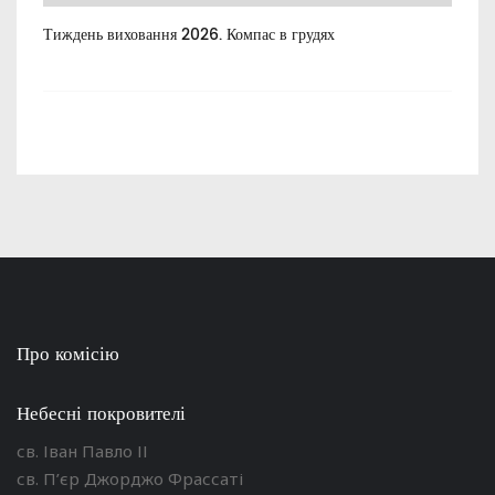
Тиждень виховання 2026. Компас в грудях
Все
пос
Про комісію
Небесні покровителі
св. Іван Павло ІІ
св. П’єр Джорджо Фрассаті