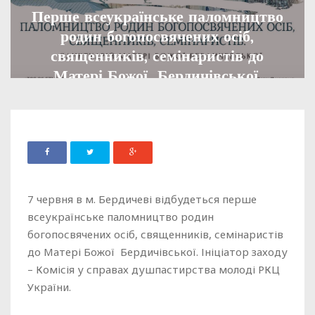
Перше всеукраїнське паломництво
родин богопосвячених осіб,
священників, семінаристів до
Матері Божої Бердичівської.
ADMIN
14 КВІТНЯ, 2025
892
7 червня в м. Бердичеві відбудеться перше
всеукраїнське паломництво родин
богопосвячених осіб, священників, семінаристів
до Матері Божої Бердичівської. Ініціатор заходу
– Комісія у справах душпастирства молоді РКЦ
України.