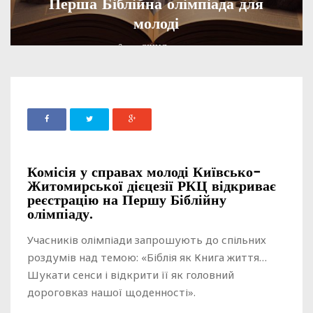
Перша Біблійна олімпіада для
молоді
ADMIN
07 СІЧНЯ, 2025
992
Комісія у справах молоді Київсько-
Житомирської дієцезії РКЦ відкриває
реєстрацію на Першу Біблійну
олімпіаду.
Учасників олімпіади запрошують до спільних
роздумів над темою: «Біблія як Книга життя…
Шукати сенси і відкрити її як головний
дороговказ нашої щоденності».