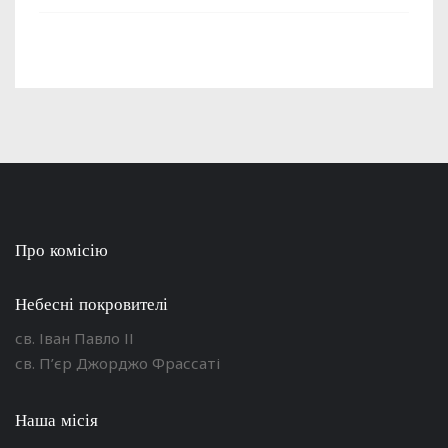
Про комісію
Небесні покровителі
св. Іван Павло ІІ
св. П’єр Джорджо Фрассаті
Наша місія