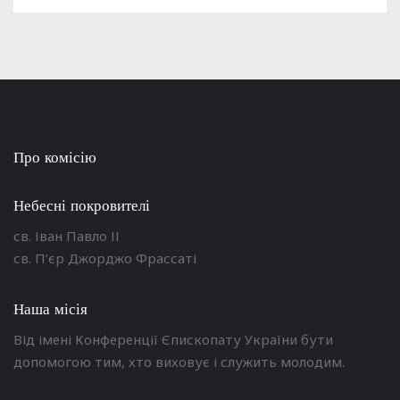
Про комісію
Небесні покровителі
св. Іван Павло ІІ
св. П’єр Джорджо Фрассаті
Наша місія
Від імені Конференції Єпископату України бути
допомогою тим, хто виховує і служить молодим.