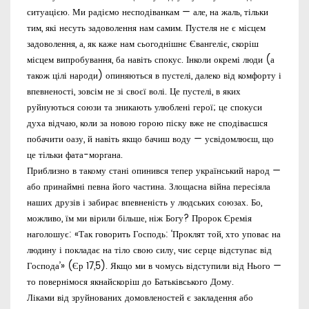
ситуацією. Ми радіємо несподіванкам — але, на жаль, тільки
тим, які несуть задоволення нам самим. Пустеля не є місцем
задоволення, а, як каже нам сьогоднішнє Євангеліє, скоріш
місцем випробування, ба навіть спокус. Інколи окремі люди (а
також цілі народи) опиняються в пустелі, далеко від комфорту і
впевненості, зовсім не зі своєї волі. Це пустелі, в яких
руйнуються союзи та зникають улюблені герої; це спокуси
духа відчаю, коли за новою горою піску вже не сподіваєшся
побачити оазу, й навіть якщо бачиш воду — усвідомлюєш, що
це тільки фата-моргана.
Приблизно в такому стані опинився тепер український народ —
або принаймні певна його частина. Злощасна війна пересіяла
наших друзів і забирає впевненість у людських союзах. Бо,
можливо, їм ми вірили більше, ніж Богу? Пророк Єремія
наголошує: «Так говорить Господь: ‘Проклят той, хто уповає на
людину і покладає на тіло свою силу, чиє серце відступає від
Господа’» (Єр 17,5). Якщо ми в чомусь відступили від Нього —
то повернімося якнайскоріш до Батьківського Дому.
Ліками від зруйнованих домовленостей є закладення або