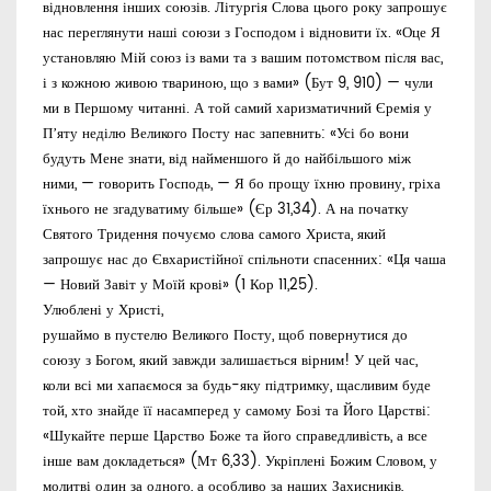
відновлення інших союзів. Літургія Слова цього року запрошує
нас переглянути наші союзи з Господом і відновити їх. «Оце Я
установляю Мій союз із вами та з вашим потомством після вас,
і з кожною живою твариною, що з вами» (Бут 9, 910) — чули
ми в Першому читанні. А той самий харизматичний Єремія у
Пʼяту неділю Великого Посту нас запевнить: «Усі бо вони
будуть Мене знати, від найменшого й до найбільшого між
ними, — говорить Господь, — Я бо прощу їхню провину, гріха
їхнього не згадуватиму більше» (Єр 31,34). А на початку
Святого Тридення почуємо слова самого Христа, який
запрошує нас до Євхаристійної спільноти спасенних: «Ця чаша
— Новий Завіт у Моїй крові» (1 Кор 11,25).
Улюблені у Христі,
рушаймо в пустелю Великого Посту, щоб повернутися до
союзу з Богом, який завжди залишається вірним! У цей час,
коли всі ми хапаємося за будь-яку підтримку, щасливим буде
той, хто знайде її насамперед у самому Бозі та Його Царстві:
«Шукайте перше Царство Боже та його справедливість, а все
інше вам докладеться» (Мт 6,33). Укріплені Божим Словом, у
молитві один за одного, а особливо за наших Захисників,