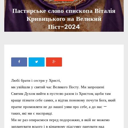
Пастирське слово єпископа Віталія
Кривицького на Великий
Піст-2024
ADMIN
19 ЛЮТОГО, 2024
804
Любі брати і сестри у Христі,
ми увійшли у святий час Великого Посту. Ми запрошені
Святим Духом вийти в пустелю разом із Христом, щоби там
краще пізнати себе самих, а відтак поновому почути Бога, який
прагне промовляти не до нашої уяви про себе, а до нас —
таких, які ми є насправді.
Ми не раз опираємося перед подорожжю, в якій не можемо
запланувати всього і в кінцевому підсумку панувати над