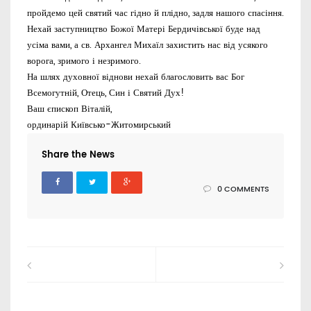
пройдемо цей святий час гідно й плідно, задля нашого спасіння.
Нехай заступництво Божої Матері Бердичівської буде над
усіма вами, а св. Архангел Михаїл захистить нас від усякого
ворога, зримого і незримого.
На шлях духовної віднови нехай благословить вас Бог
Всемогутній, Отець, Син і Святий Дух!
Ваш єпископ Віталій,
ординарій Київсько-Житомирський
Share the News
0 COMMENTS