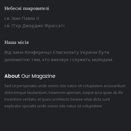
Небесні покровителі
св. Іван Павло ІІ
св. П’єр Джорджо Фрассаті
Наша місія
Від імені Конференції Єпископату України бути
допомогою тим, хто виховує і служить молодим.
About
Our Magazine
Sed ut perspiciatis unde omnis iste natus sit voluptatem accusantium
doloremque laudantium, totamrem aperiam, eaque ipsa quae ab illo
inventore veritatis et quasi architecto beatae vitae dicta sunt
explicabo spiciatis unde omnis iste natus sit voluptatem