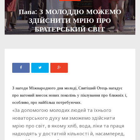
Папа: З МОЛОДДЮ МОЖЕМО
ЗДІЙСНИТИ МРІЮ ПРО
БРАТЕРСЬКИЙ СВІТ
ADMIN
13 СЕРПНЯ, 2021
1449
З нагоди Міжнародного дня молоді, Святіший Отець нагадує
про вагомий внесок нових поколінь у піклування про ближніх і,
особливо, про найбільш потребуючих.
«За допомогою молодих людей та їхнього
новаторського духу ми зможемо здійснити
мрію про світ, в якому хліб, вода, ліки та праця
надходять у достатній кількості й, насамперед,