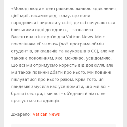
«Молоді люди є центральною ланкою здійснення
цієї мрії, насамперед, тому, що вони
народилися і виросли у світі, де всі почуваються
близькими одні до одних», – зазначила
Валентина в інтерв’ю для Vatican News. Ми є
поколінням «Erasmus» [
ред.
програма обмін
студентів, викладачів та науковців в ЄС], але ми
також є поколінням, яке, можливо, усвідомило,
що всі ми отримуємо користь від довкілля, але
ми також повинні дбати про нього. Ми повинні
піклуватися про нього разом. Крім того, ця
пандемія змусила нас усвідомити, що ми всі –
брати і сестри, і ми всі – об’єднані й ніхто не
врятується на одинці».
Джерело:
Vatican News