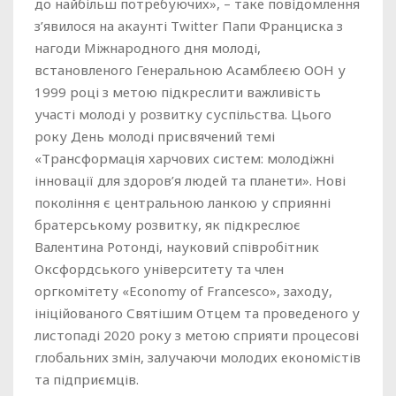
до найбільш потребуючих», – таке повідомлення
з’явилося на акаунті Twitter Папи Франциска з
нагоди Міжнародного дня молоді,
встановленого Генеральною Асамблеєю ООН у
1999 році з метою підкреслити важливість
участі молоді у розвитку суспільства. Цього
року День молоді присвячений темі
«Трансформація харчових систем: молодіжні
інновації для здоров’я людей та планети». Нові
покоління є центральною ланкою у сприянні
братерському розвитку, як підкреслює
Валентина Ротонді, науковий співробітник
Оксфордського університету та член
оргкомітету «Economy of Francesco», заходу,
ініційованого Святішим Отцем та проведеного у
листопаді 2020 року з метою сприяти процесові
глобальних змін, залучаючи молодих економістів
та підприємців.