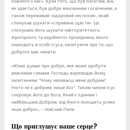
кожного з нас». Крім того, що був багатим, він,
як здається, був добре вихованим і освіченим, а
також переживав «здоровий неспокій», який
спонукав шукати «справжнє щастя». Це
спонукало його шукати «авторитетного,
вірогідного та надійного» провідника, якого
знаходить в особі Ісуса, запитуючи про те, що
доброго має чинити.
«Юнак думає про добро, яке може здобути
власними силами. Господь відповідає йому
запитанням: “Чому називаєш мене добрим?
Ніхто не є добрим, лише Бог”. Таким чином Ісус
скеровує його до Бога, Який є єдиним і
найбільшим Добром, від Якого походить усяке
інше добро», – пояснив Папа.
Що приглушує наше серце?