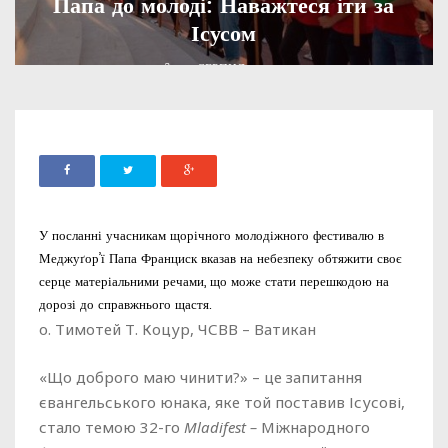
Папа до молоді: Наважтеся іти за
Ісусом
ADMIN
07 СЕРПНЯ, 2021
978
У посланні учасникам щорічного молодіжного фестивалю в
Меджуґор’ї Папа Франциск вказав на небезпеку обтяжити своє
серце матеріальними речами, що може стати перешкодою на
дорозі до справжнього щастя.
о. Тимотей Т. Коцур, ЧСВВ – Ватикан
«Що доброго маю чинити?» – це запитання
євангельського юнака, яке той поставив Ісусові,
стало темою 32-го
Mladifest –
Міжнародного