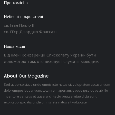
Про комісію
Небесні покровителі
св. Іван Павло ІІ
св. П’єр Джорджо Фрассаті
Наша місія
Від імені Конференції Єпископату України бути
допомогою тим, хто виховує і служить молодим.
About
Our Magazine
Sed ut perspiciatis unde omnis iste natus sit voluptatem accusantium
doloremque laudantium, totamrem aperiam, eaque ipsa quae ab illo
inventore veritatis et quasi architecto beatae vitae dicta sunt
explicabo spiciatis unde omnis iste natus sit voluptatem