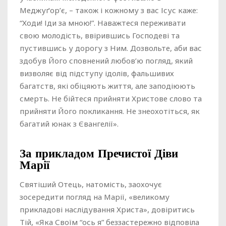
Меджуґор’є, – також і кожному з вас Ісус каже:
“Ходи! Іди за мною!”. Наважтеся переживати
свою молодість, ввірившись Господеві та
пустившись у дорогу з Ним. Дозвольте, аби вас
здобув Його сповнений любов’ю погляд, який
визволяє від підступу ідолів, фальшивих
багатств, які обіцяють життя, але заподіюють
смерть. Не бійтеся прийняти Христове слово та
прийняти Його покликання. Не знеохотіться, як
багатий юнак з Євангелії».
За прикладом Пречистої Діви
Марії
Святіший Отець, натомість, заохочує
зосередити погляд на Марії, «великому
прикладові наслідування Христа», довіритись
Тій, «Яка Своїм “ось я” беззастережно відповіла