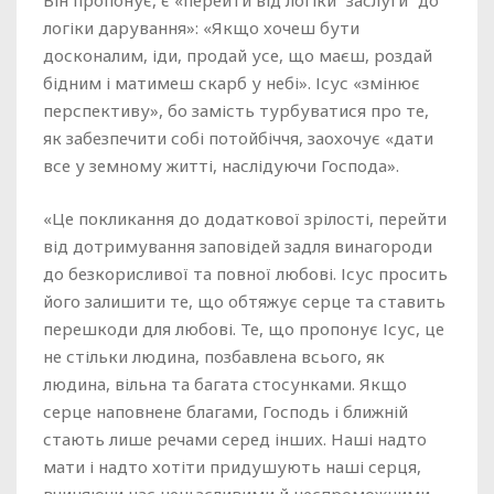
Він пропонує, є «перейти від логіки “заслуги” до
логіки дарування»: «Якщо хочеш бути
досконалим, іди, продай усе, що маєш, роздай
бідним і матимеш скарб у небі». Ісус «змінює
перспективу», бо замість турбуватися про те,
як забезпечити собі потойбіччя, заохочує «дати
все у земному житті, наслідуючи Господа».
«Це покликання до додаткової зрілості, перейти
від дотримування заповідей задля винагороди
до безкорисливої та повної любові. Ісус просить
його залишити те, що обтяжує серце та ставить
перешкоди для любові. Те, що пропонує Ісус, це
не стільки людина, позбавлена всього, як
людина, вільна та багата стосунками. Якщо
серце наповнене благами, Господь і ближній
стають лише речами серед інших. Наші надто
мати і надто хотіти придушують наші серця,