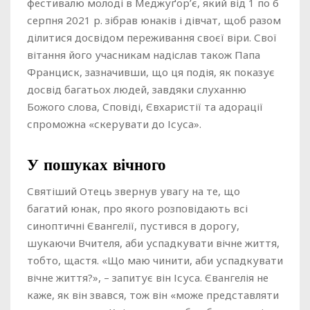
фестивалю молоді в Меджуґор’є, який від 1 по 6
серпня 2021 р. зібрав юнаків і дівчат, щоб разом
ділитися досвідом переживання своєї віри. Свої
вітання його учасникам надіслав також Папа
Франциск, зазначивши, що ця подія, як показує
досвід багатьох людей, завдяки слуханню
Божого слова, Сповіді, Євхаристії та адорації
спроможна «скерувати до Ісуса».
У пошуках вічного
Святіший Отець звернув увагу на те, що
багатий юнак, про якого розповідають всі
синоптичні Євангелії, пустився в дорогу,
шукаючи Вчителя, аби успадкувати вічне життя,
тобто, щастя. «Що маю чинити, аби успадкувати
вічне життя?», – запитує він Ісуса. Євангелія не
каже, як він звався, тож він «може представляти