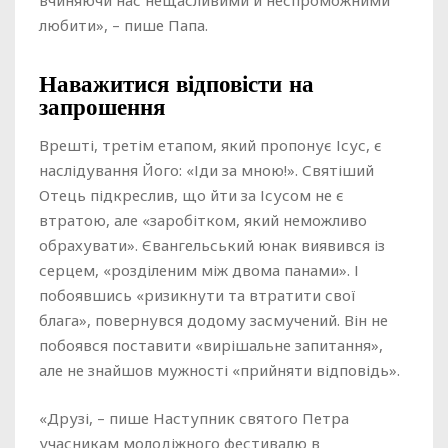
вчиняючи нас нещасливими й неспроможними
любити», – пише Папа.
Наважитися відповісти на
запрошення
Врешті, третім етапом, який пропонує Ісус, є
наслідування Його: «Іди за мною!». Святіший
Отець підкреслив, що йти за Ісусом не є
втратою, але «заробітком, який неможливо
обрахувати». Євангельський юнак виявився із
серцем, «розділеним між двома панами». І
побоявшись «ризикнути та втратити свої
блага», повернувся додому засмучений. Він не
побоявся поставити «вирішальне запитання»,
але не знайшов мужності «прийняти відповідь».
«Друзі, – пише Наступник святого Петра
учасникам молодіжного фестивалю в