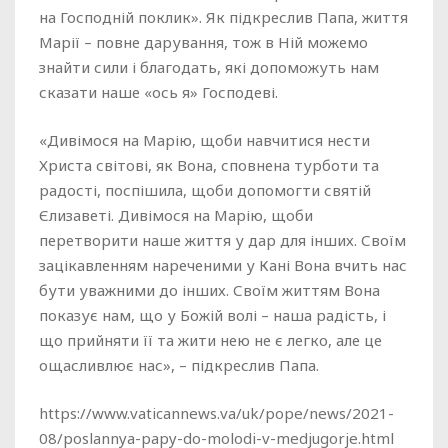
на Господній поклик». Як підкреслив Папа, життя
Марії – повне дарування, тож в Ній можемо
знайти сили і благодать, які допоможуть нам
сказати наше «ось я» Господеві.
«Дивімося на Марію, щоби навчитися нести
Христа світові, як Вона, сповнена турботи та
радості, поспішила, щоби допомогти святій
Єлизаветі. Дивімося на Марію, щоби
перетворити наше життя у дар для інших. Своїм
зацікавленням нареченими у Кані Вона вчить нас
бути уважними до інших. Своїм життям Вона
показує нам, що у Божій волі – наша радість, і
що прийняти її та жити нею не є легко, але це
ощасливлює нас», – підкреслив Папа.
https://www.vaticannews.va/uk/pope/news/2021-
08/poslannya-papy-do-molodi-v-medjugorje.html