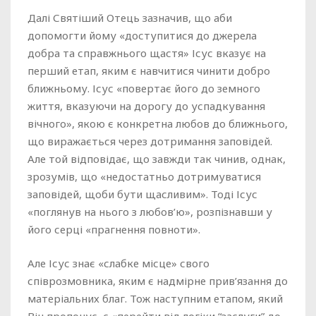
Далі Святіший Отець зазначив, що аби
допомогти йому «доступитися до джерела
добра та справжнього щастя» Ісус вказує на
перший етап, яким є навчитися чинити добро
ближньому. Ісус «повертає його до земного
життя, вказуючи на дорогу до успадкування
вічного», якою є конкретна любов до ближнього,
що виражається через дотримання заповідей.
Але той відповідає, що завжди так чинив, однак,
зрозумів, що «недостатньо дотримуватися
заповідей, щоби бути щасливим». Тоді Ісус
«поглянув на нього з любов’ю», розпізнавши у
його серці «прагнення повноти».
Але Ісус знає «слабке місце» свого
співрозмовника, яким є надмірне прив’язання до
матеріальних благ. Тож наступним етапом, який