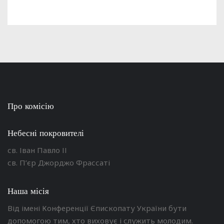
Про комісію
Небесні покровителі
св. Іван Павло ІІ
св. П’єр Джорджо Фрассаті
Наша місія
Від імені Конференції Єпископату України бути
допомогою тим, хто виховує і служить молодим.