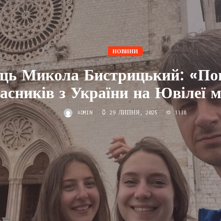
НОВИНИ
ць Микола Бистрицький: «По
асників з України на Ювілеї м
ADMIN
29 ЛИПНЯ, 2025
1138