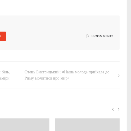
+
0 COMMENTS
 біль,
Отець Бистрицький: «Наша молодь приїхала до
аміри
Риму молитися про мир»