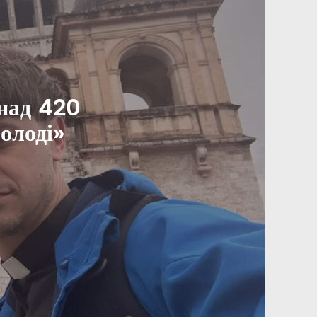
над 420
олоді»