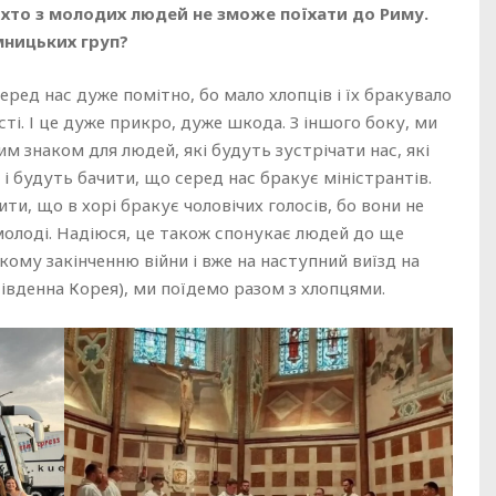
о хто з молодих людей не зможе поїхати до Риму.
мницьких груп?
ред нас дуже помітно, бо мало хлопців і їх бракувало
ості. І це дуже прикро, дуже шкода. З іншого боку, ми
м знаком для людей, які будуть зустрічати нас, які
і будуть бачити, що серед нас бракує міністрантів.
ти, що в хорі бракує чоловічих голосів, бо вони не
 молоді. Надіюся, це також спонукає людей до ще
ому закінченню війни і вже на наступний виїзд на
(Південна Корея), ми поїдемо разом з хлопцями.