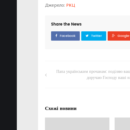
Джерело:
РКЦ
Share the News
Facebook
Twitter
Google
Папа українським прочанам: поділяю ваш
доручаю Господу ваші н
Схожі новини