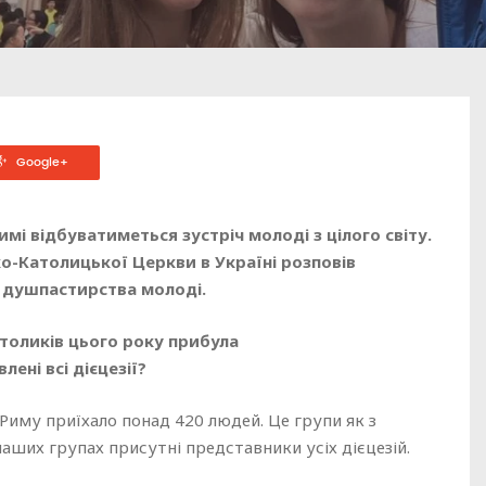
Google+
мі відбуватиметься зустріч молоді з цілого світу.
ко-Католицької Церкви в Україні розповів
ї душпастирства молоді.
атоликів цього року прибула
лені всі дієцезії?
Риму приїхало понад 420 людей. Це групи як з
 в наших групах присутні представники усіх дієцезій.