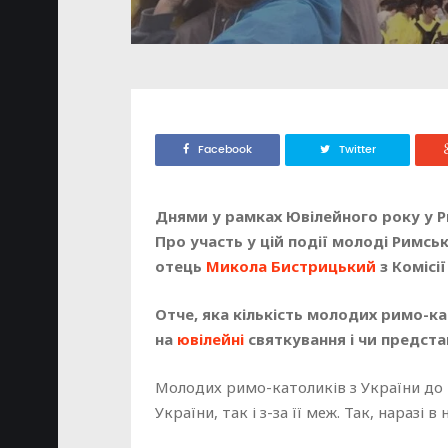
Facebook
Twitter
Днями у рамках Ювілейного року у Ри
Про участь у цій події молоді Римсь
отець
Микола Бистрицький
з Комісі
Отче, яка кількість молодих римо-к
на
ювілейні
святкування і чи представ
Молодих римо-католиків з України до 
України, так і з-за її меж. Так, наразі