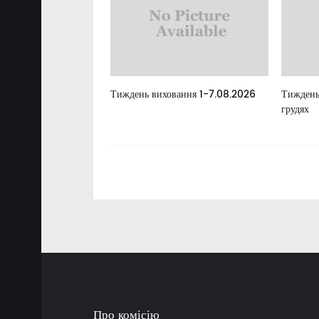
елан
Тиждень виховання 1-7.08.2026
Тиждень
грудях
Про комісію