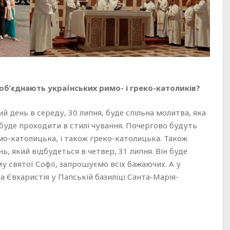
 об’єднають українських римо- і греко-католиків?
ий день в середу, 30 липня, буде спільна молитва, яка
буде проходити в стилі чування. Почергово будуть
имо-католицька, і також греко-католицька. Також
ь, який відбудеться в четвер, 31 липня. Він буде
у святої Софії, запрошуємо всіх бажаючих. А у
на Євхаристія у Папській базиліці Санта-Марія-