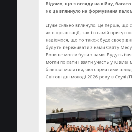
Відомо, що з огляду на війну, багат
Як це вплинуло на формування пало
Дуже сильно вплинуло. Це перше, що се
як в організації, так і в самій присутн
надіємося, що то також буде своєрідни
будуть переживати з нами Святу Месу 
Вони не могли бути з нами. Будуть бачи
могли поїхати і взяти участь у Ювілеї
більшої молитви, яка сприятиме швидк
Світові дні молоді 2026 року в Сеулі 