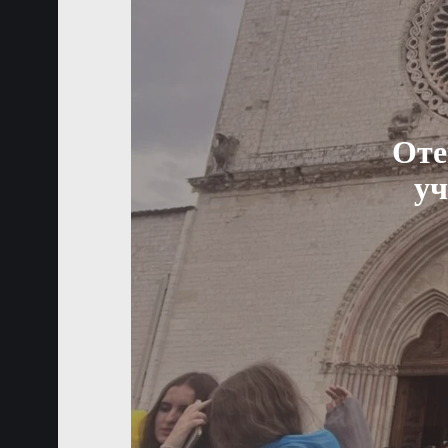
Оте
уч