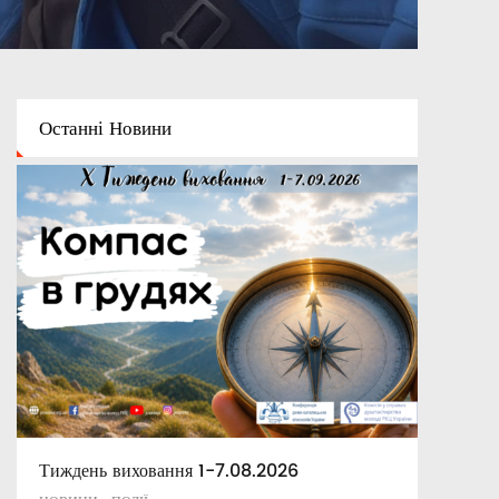
Останні
Новини
Тиждень виховання 1-7.08.2026
Освітній капелан
Апостольські повчання