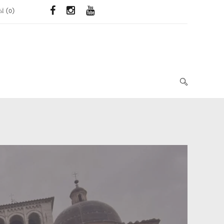
ЬЇ
(
0
)