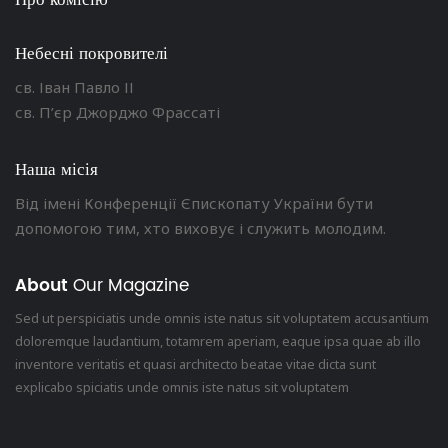
Про комісію
Небесні покровителі
св. Іван Павло ІІ
св. П’єр Джорджо Фрассаті
Наша місія
Від імені Конференції Єпископату України бути
допомогою тим, хто виховує і служить молодим.
About
Our Magazine
Sed ut perspiciatis unde omnis iste natus sit voluptatem accusantium
doloremque laudantium, totamrem aperiam, eaque ipsa quae ab illo
inventore veritatis et quasi architecto beatae vitae dicta sunt
explicabo spiciatis unde omnis iste natus sit voluptatem