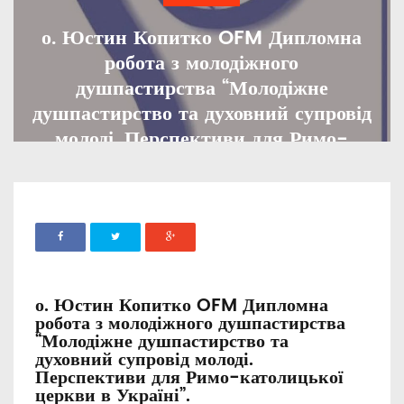
о. Юстин Копитко OFM Дипломна
робота з молодіжного
душпастирства “Молодіжне
душпастирство та духовний супровід
молоді. Перспективи для Римо-
католицької церкви в Україні”.
ADMIN
09 БЕРЕЗНЯ, 2026
691
о. Юстин Копитко OFM Дипломна
робота з молодіжного душпастирства
“Молодіжне душпастирство та
духовний супровід молоді.
Перспективи для Римо-католицької
церкви в Україні”.