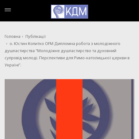
Головна
Публікації
о. Юстин Копитко OFM Дипломна робота з молодіжного
душпастирства “Молодіжне душпастирство та духовний
супровід молоді. Перспективи для Римо-католицької церкви в
ПУБЛІКАЦІЇ
Україні”.