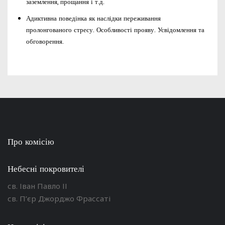
заземлення, прощання і т.д.
Адиктивна поведінка як наслідки переживання
пролонгованого стресу. Особливості прояву. Усвідомлення та
обговорення.
Про комісію
Небесні покровителі
св. Іван Павло ІІ
св. П’єр Джорджо Фрассаті