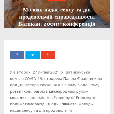
Молодь надає сенсу та дій
продовольчій справедливості.
Ватикан: zoom-конференція
ADMIN
28 ЛИПНЯ, 2021
1280
У вівторок, 27 липня 2021 р., Ватиканська
комісія COVID-19, створена Папою Франциском
при Дикастерії служіння цілісному людському
розвиткові, разом з міжнародним рухом
молодих економістів «Economy of Francesco»
прийматиме захід «Люди і планета: молодь
надає сенсу та дій продовольчій