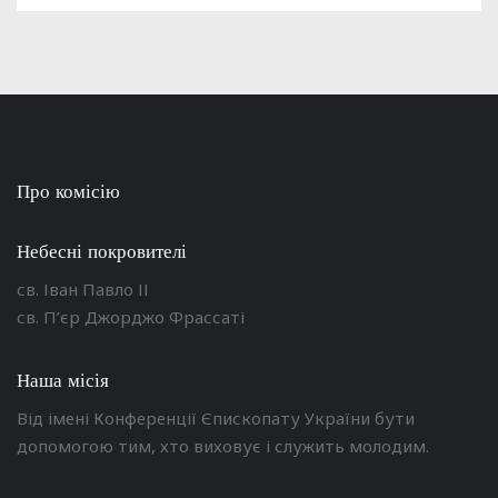
Про комісію
Небесні покровителі
св. Іван Павло ІІ
св. П’єр Джорджо Фрассаті
Наша місія
Від імені Конференції Єпископату України бути
допомогою тим, хто виховує і служить молодим.