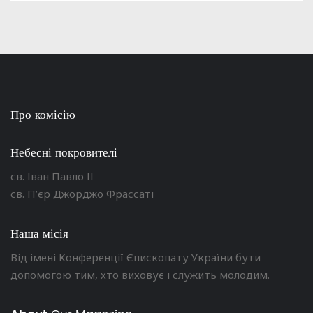
Про комісію
Небесні покровителі
св. Іван Павло ІІ
св. П’єр Джорджо Фрассаті
Наша місія
Від імені Конференції Єпископату України бути
допомогою тим, хто виховує і служить молодим.