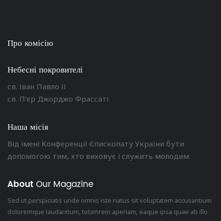
Про комісію
Небесні покровителі
св. Іван Павло ІІ
св. П’єр Джорджо Фрассаті
Наша місія
Від імені Конференції Єпископату України бути
допомогою тим, хто виховує і служить молодим.
About
Our Magazine
Sed ut perspiciatis unde omnis iste natus sit voluptatem accusantium
doloremque laudantium, totamrem aperiam, eaque ipsa quae ab illo