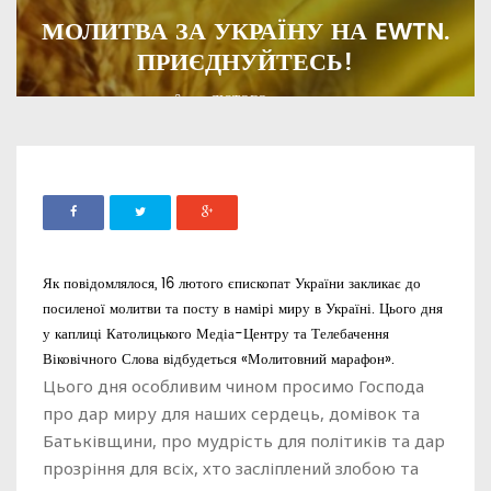
МОЛИТВА ЗА УКРАЇНУ НА EWTN.
ПРИЄДНУЙТЕСЬ!
ADMIN
16 ЛЮТОГО, 2022
1361
Як повідомлялося, 16 лютого єпископат України закликає до
посиленої молитви та посту в намірі миру в Україні. Цього дня
у каплиці Католицького Медіа-Центру та Телебачення
Віковічного Слова відбудеться «Молитовний марафон».
Цього дня особливим чином просимо Господа
про дар миру для наших сердець, домівок та
Батьківщини, про мудрість для політиків та дар
прозріння для всіх, хто засліплений злобою та