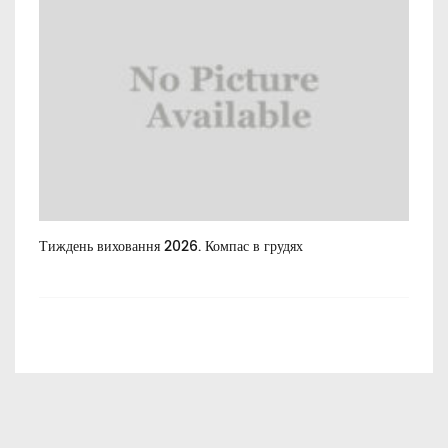
Тиждень виховання 2026. Компас в грудях
Все
пос