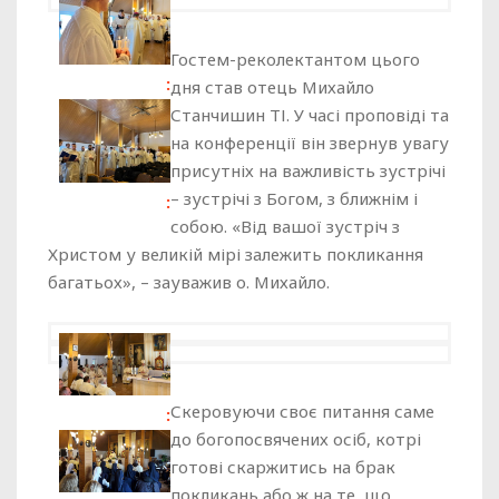
Гостем-реколектантом цього
дня став отець Михайло
Станчишин ТІ. У часі проповіді та
на конференції він звернув увагу
присутніх на важливість зустрічі
– зустрічі з Богом, з ближнім і
собою. «Від вашої зустріч з
Христом у великій мірі залежить покликання
багатьох», – зауважив о. Михайло.
Скеровуючи своє питання саме
до богопосвячених осіб, котрі
готові скаржитись на брак
покликань або ж на те, що