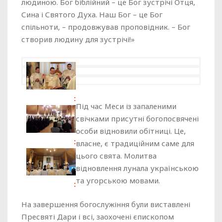
людиною. Бог біблійний – це Бог зустрічі Отця,
Сина і Святого Духа. Наш Бог – це Бог
спільноти, – продовжував проповідник. – Бог
створив людину для зустрічі!»
Під час Меси із запаленими
свічками присутні богопосвячені
особи відновили обітниці. Це,
власне, є традиційним саме для
цього свята. Молитва
відновлення лунала українською
та угорською мовами.
На завершення богослужіння були виставлені
Пресвяті Дари і всі, заохочені єпископом