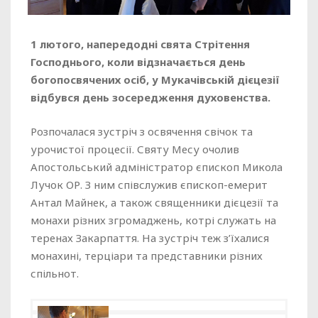
1 лютого, напередодні свята Стрітення
Господнього, коли відзначається день
богопосвячених осіб, у Мукачівській дієцезії
відбувся день зосередження духовенства.
Розпочалася зустріч з освячення свічок та
урочистої процесії. Святу Месу очолив
Апостольський адміністратор єпископ Микола
Лучок ОР. З ним співслужив єпископ-емерит
Антал Майнек, а також священники дієцезії та
монахи різних згромаджень, котрі служать на
теренах Закарпаття. На зустріч теж з’їхалися
монахині, терціари та представники різних
спільнот.