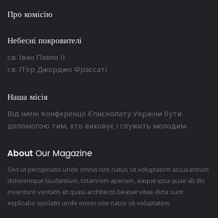
Про комісію
Небесні покровителі
св. Іван Павло ІІ
св. П’єр Джорджо Фрассаті
Наша місія
Від імені Конференції Єпископату України бути
допомогою тим, хто виховує і служить молодим.
About
Our Magazine
Sed ut perspiciatis unde omnis iste natus sit voluptatem accusantium
doloremque laudantium, totamrem aperiam, eaque ipsa quae ab illo
inventore veritatis et quasi architecto beatae vitae dicta sunt
explicabo spiciatis unde omnis iste natus sit voluptatem