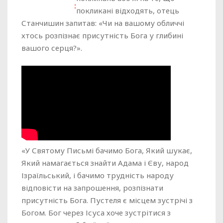
покликані відходять, отець
Станчишин запитав: «Чи на вашому обличчі
хтось розпізнає присутність Бога у глибині
вашого серця?».
«У Святому Письмі бачимо Бога, Який шукає,
Який намагається знайти Адама і Єву, народ
Ізраїльський, і бачимо трудність народу
відповісти на запрошення, розпізнати
присутність Бога. Пустеля є місцем зустрічі з
Богом. Бог через Ісуса хоче зустрітися з