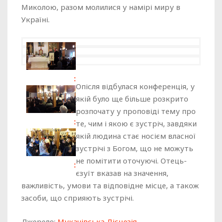
Миколою, разом молилися у намірі миру в
Україні.
Опісля відбулася конференція, у
якій було ще більше розкрито
розпочату у проповіді тему про
те, чим і якою є зустріч, завдяки
якій людина стає носієм власної
зустрічі з Богом, що не можуть
не помітити оточуючі. Отець-
єзуїт вказав на значення,
важливість, умови та відповідне місце, а також
засоби, що сприяють зустрічі.
Джерело:
Мукачівська Дієцезія