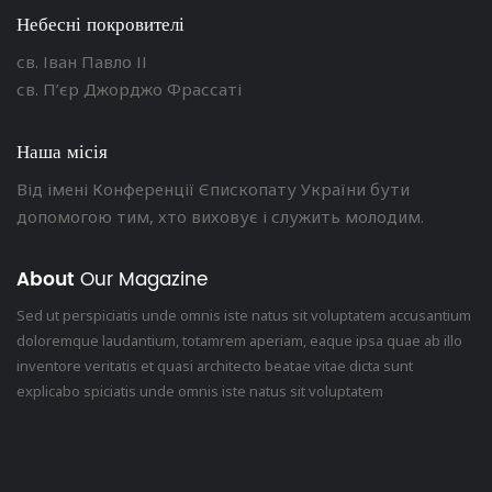
Небесні покровителі
св. Іван Павло ІІ
св. П’єр Джорджо Фрассаті
Наша місія
Від імені Конференції Єпископату України бути
допомогою тим, хто виховує і служить молодим.
About
Our Magazine
Sed ut perspiciatis unde omnis iste natus sit voluptatem accusantium
doloremque laudantium, totamrem aperiam, eaque ipsa quae ab illo
inventore veritatis et quasi architecto beatae vitae dicta sunt
explicabo spiciatis unde omnis iste natus sit voluptatem