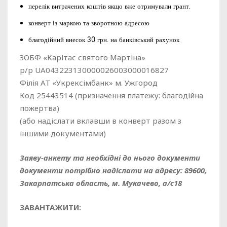
перелік витрачених коштів якщо вже отримували грант.
конверт із маркою та зворотною адресою
благодійний внесок 30 грн. на банківський рахунок
ЗОБФ «Карітас святого Мартіна»
р/р UA043223130000026003000016827
Філія АТ «Укрексімбанк» м. Ужгород
Код 25443514 (призначення платежу: благодійна
пожертва)
(або надіслати вклавши в конверт разом з
іншими документами)
Заяву-анкету та необхідні до нього документи
документи потрібно надіслати на адресу: 89600,
Закарпатська область, м. Мукачево, а/с18
ЗАВАНТАЖИТИ: