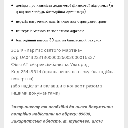
довідка про наявність додаткової фінансової підтримки (н-
д від якої-небудь благодійної організації)
перелік витрачених коштів якщо вже отримували грант.
конверт із маркою та зворотною адресою
благодійний внесок 30 грн. на банківський рахунок
ЗОБФ «Карітас святого Мартіна»
р/р UA043223130000026003000016827
Філія АТ «Укрексімбанк» м. Ужгород
Код 25443514 (призначення платежу: благодійна
пожертва)
(або надіслати вклавши в конверт разом з
іншими документами)
Заяву-анкету та необхідні до нього документи
потрібно надіслати на адресу: 89600,
Закарпатська область, м. Мукачево, а/с18