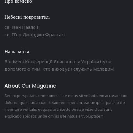
Про комісію
Небесні покровителі
св. Іван Павло ІІ
св. П’єр Джорджо Фрассаті
Наша місія
Від імені Конференції Єпископату України бути
допомогою тим, хто виховує і служить молодим.
About
Our Magazine
Sed ut perspiciatis unde omnis iste natus sit voluptatem accusantium
doloremque laudantium, totamrem aperiam, eaque ipsa quae ab illo
inventore veritatis et quasi architecto beatae vitae dicta sunt
explicabo spiciatis unde omnis iste natus sit voluptatem