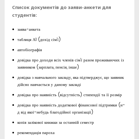
Список документів до заяви-анкети для
студентів:
заява-анкета
таблиця А1 (дохід сім’ї)
автобіографія
довідка про доходи всіх членів сім’ї разом проживаючих із
заявником (зарплата, пенсія, інше)
довідка з навчального закладу, яка підтверджує, що заявник
дійсно навчається у даному закладі
довідка про наявність (відсутність) стипендії та її розмір
довідка про наявність додаткової фінансової підтримки (н-
д від якої-небудь благодійної організації)
копія залікової книжки за останній семестр
рекомендація пароха