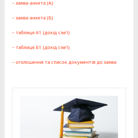
– заява-анкета (А)
– заява-анкета (Б)
– таблиця А1 (дохід сім’ї)
– таблиця Б1 (дохід сім’ї)
– оголошення та список документів до заяви