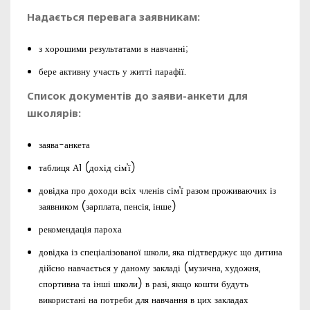
Надається перевага заявникам:
з хорошими результатами в навчанні;
бере активну участь у житті парафії.
Список документів до заяви-анкети для
школярів:
заява-анкета
таблиця А1 (дохід сім’ї)
довідка про доходи всіх членів сім’ї разом проживаючих із
заявником (зарплата, пенсія, інше)
рекомендація пароха
довідка із спеціалізованої школи, яка підтверджує що дитина
дійсно навчається у даному закладі (музична, художня,
спортивна та інші школи) в разі, якщо кошти будуть
використані на потреби для навчання в цих закладах