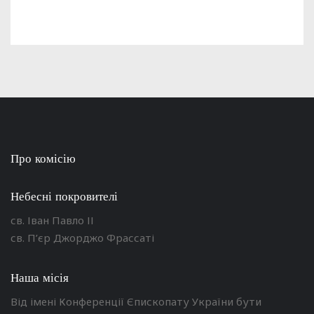
Про комісію
Небесні покровителі
св. Іван Павло ІІ
св. П’єр Джорджо Фрассаті
Наша місія
Від імені Конференції Єпископату України бути