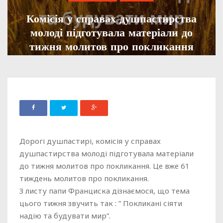
Комісія у справах душпастирства
молоді підготувала матеріали до
тижня молитов про покликання
ADMIN
14 КВІТНЯ, 2024
2154
Дорогі душпастирі, комісія у справах
душпастирства молоді підготувала матеріали
до тижня молитов про покликання. Це вже 61
тиждень молитов про покликання.
З листу папи Франциска дізнаємося, що тема
цього тижня звучить так : ” Покликані сіяти
надію та будувати мир”.