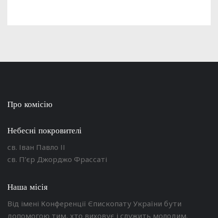
Про комісію
Небесні покровителі
св. Іван Павло ІІ
св. П’єр Джорджо Фрассаті
Наша місія
Від імені Конференції Єпископату України бути
допомогою тим, хто виховує і служить молодим.