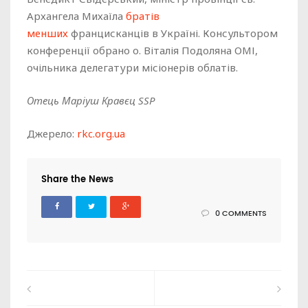
Архангела Михаїла
братів
менших
францисканців в Україні. Консультором
конференції обрано о. Віталія Подоляна ОМІ,
очільника делегатури місіонерів облатів.
Отець Маріуш Кравєц SSP
Джерело:
rkc.org.ua
Share the News
0 COMMENTS