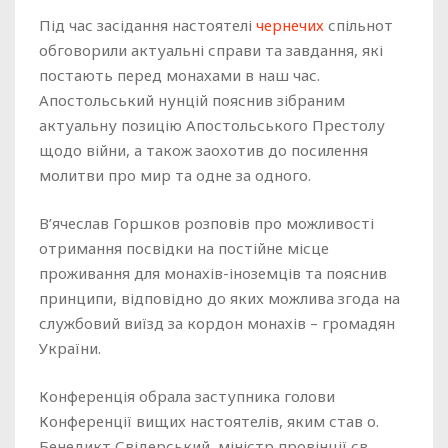
Під час засідання настоятелі
чернечих
спільнот
обговорили актуальні справи та завдання, які
постають перед монахами в наш час.
Апостольський нунцій пояснив зібраним
актуальну позицію Апостольського Престолу
щодо війни, а також заохотив до посилення
молитви про мир та одне за одного.
В’ячеслав Горшков розповів про можливості
отримання посвідки на постійне місце
проживання для монахів-іноземців та пояснив
принципи, відповідно до яких можлива згода на
службовий виїзд за кордон монахів – громадян
України.
Конференція обрала заступника голови
Конференції вищих настоятелів, яким став о.
Бенедикт Свідерський, міністр провінції св.