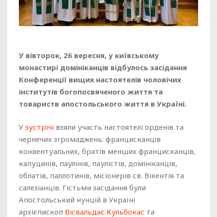
У вівторок, 26 вересня, у київському
монастирі домініканців відбулось засідання
Конференції вищих настоятелів чоловічих
інститутів богопосвяченого життя та
товариств апостольського життя в Україні.
У
зустрічі
взяли участь настоятелі орденів та
чернечих згромаджень: францисканців
конвентуальних, братів менших францисканців,
капуцинів, паулінів, паулістів, домініканців,
облатів, паллотинів, місіонерів св. Вікентія та
салезіанців. Гістьми засідання були
Апостольський нунцій в Україні
архієпископ
Вісвальдас Кульбокас
та