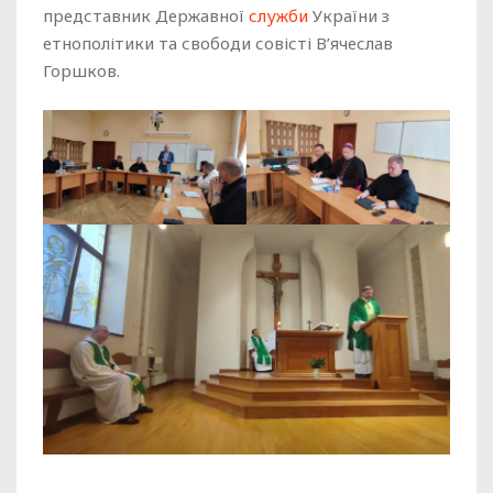
представник Державної
служби
України з
етнополітики та свободи совісті В’ячеслав
Горшков.