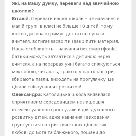
Які, на Вашу думку, переваги над звичайною
школою?
Віталій:
Переваги нашої школи – це навчання в
малій групі, в класі не більше 10 дітей, тому
кожна дитина отримує достатньо уваги
вчителя, встигає засвоїти і закріпити матеріал.
Наша особливість – навчання без смартфонів,
батьки можуть зв’язатися з дитиною через
вчителя, а на перервах учні багато спілкуються
між собою, читають, грають у настільні ігри,
збирають пазли, виходять на прогулянку. Це
цікаве спілкування і розвиток!
Олександра:
Католицька школа виявилася
сприятливим середовищем не лише для
інтелектуального росту, але й для духовного
розвитку дітей, адже навчання і виховання
грунтується на християнських цінностях –
любові до Бога та ближнього, пошани до