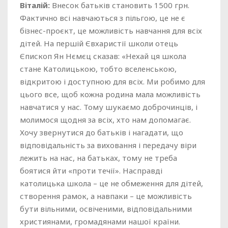
Віталій:
Внесок батьків становить 1500 грн.
Фактично всі навчаються з пільгою, це не є
бізнес-проєкт, це можливість навчання для всіх
дітей. На першій Євхаристії школи отець
Єпископ Ян Нємєц сказав: «Нехай ця школа
стане Католицькою, тобто вселенською,
відкритою і доступною для всіх. Ми робимо для
цього все, щоб кожна родина мала можливість
навчатися у нас. Тому шукаємо доброчинців, і
молимося щодня за всіх, хто нам допомагає.
Хочу звернутися до батьків і нагадати, що
відповідальність за виховання і передачу віри
лежить на нас, на батьках, тому не треба
боятися йти «проти течії». Насправді
католицька школа – це не обмеження для дітей,
створення рамок, а навпаки – це можливість
бути вільними, освіченими, відповідальними
християнами, громадянами нашої країни.