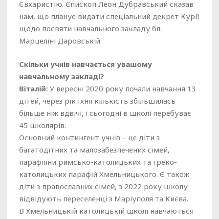
Євхаристію. Єпископ Леон Дубравський сказав
нам, що планує видати спеціальний декрет Курії
щодо посвяти навчального закладу бл.
Марцеліні Даровській.
Скільки учнів навчається увашому
навчальному закладі?
Віталій:
У вересні 2020 року почали навчання 13
дітей, через рік їхня кількість збільшилась
більше ніж вдвічі, і сьогодні в школі перебуває
45 школярів.
Основний контингент учнів – це діти з
багатодітних та малозабезпечених сімей,
парафіяни римсько-католицьких та греко-
католицьких парафій Хмельницького. Є також
діти з православних сімей, з 2022 року школу
відвідують переселенці з Маріуполя та Києва.
В Хмельницькій католицькій школі навчаються