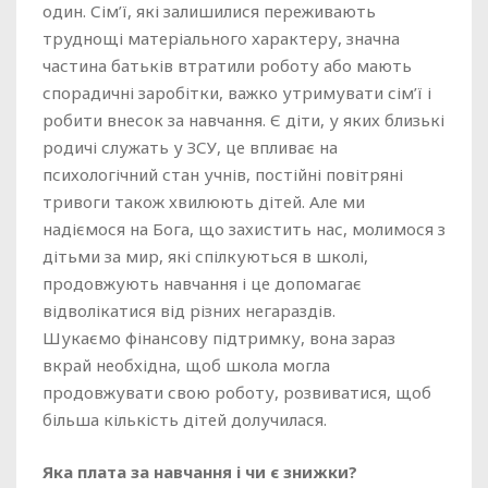
один. Сім’ї, які залишилися переживають
труднощі матеріального характеру, значна
частина батьків втратили роботу або мають
спорадичні заробітки, важко утримувати сім’ї і
робити внесок за навчання. Є діти, у яких близькі
родичі служать у ЗСУ, це впливає на
психологічний стан учнів, постійні повітряні
тривоги також хвилюють дітей. Але ми
надіємося на Бога, що захистить нас, молимося з
дітьми за мир, які спілкуються в школі,
продовжують навчання і це допомагає
відволікатися від різних негараздів.
Шукаємо фінансову підтримку, вона зараз
вкрай необхідна, щоб школа могла
продовжувати свою роботу, розвиватися, щоб
більша кількість дітей долучилася.
Яка плата за навчання і чи є знижки?