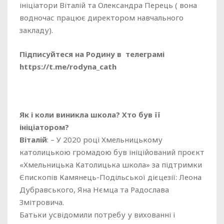
ініціатори Віталій та Олександра Перець ( вона
водночас працює директором навчального
закладу).
Підписуйтеся на Родину в телеграмі
https://t.me/rodyna_cath
Як і коли виникла школа? Хто був її
ініціатором?
Віталій
: – У 2020 році Хмельницькому
католицькою громадою був ініційований проєкт
«Хмельницька Католицька школа» за підтримки
Єпископів Камянець-Подільської дієцезії: Леона
Дубравського, Яна Нємца та Радослава
Змітровича.
Батьки усвідомили потребу у вихованні і