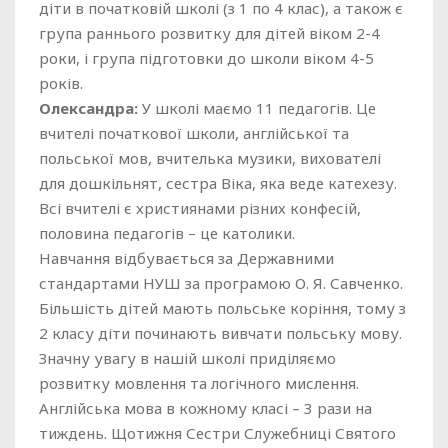
діти в початковій школі (з 1 по 4 клас), а також є
група раннього розвитку для дітей віком 2-4
роки, і група підготовки до школи віком 4-5
років.
Олександра:
У школі маємо 11 педагогів. Це
вчителі початкової школи, англійської та
польської мов, вчителька музики, вихователі
для дошкільнят, сестра Віка, яка веде катехезу.
Всі вчителі є християнами різних конфесій,
половина педагогів – це католики.
Навчання відбувається за Державними
стандартами НУШ за програмою О. Я. Савченко.
Більшість дітей мають польське коріння, тому з
2 класу діти починають вивчати польську мову.
Значну увагу в нашій школі приділяємо
розвитку мовлення та логічного мислення.
Англійська мова в кожному класі – 3 рази на
тиждень. Щотижня Сестри Служебниці Святого