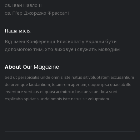
св. Іван Павло ІІ
св. П’єр Джорджо Фрассаті
Наша місія
Від імені Конференції Єпископату України бути
допомогою тим, хто виховує і служить молодим.
About
Our Magazine
Sed ut perspiciatis unde omnis iste natus sit voluptatem accusantium
doloremque laudantium, totamrem aperiam, eaque ipsa quae ab illo
inventore veritatis et quasi architecto beatae vitae dicta sunt
explicabo spiciatis unde omnis iste natus sit voluptatem