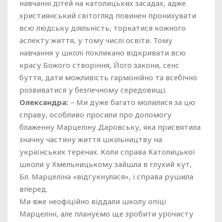
навчанні дітей на католицьких засадах, адже
християнський світогляд повинен пронизувати
всю людську діяльність, торкатися кожного
аспекту життя, у тому числі освіти. Тому
навчання у школі покликано відкривати всю
красу Божого створіння, Його закони, сенс
буття, дати можливість гармонійно та всебічно
розвиватися у безпечному середовищі.
Олександра:
– Ми дуже багато молилися за цю
справу, особливо просили про допомогу
блаженну Марцеліну Даровську, яка присвятила
значну частину життя шкільництву на
українських теренах. Коли справа Католицької
школи у Хмельницькому зайшла в глухий кут,
Бл. Марцеліна «відгукнулася», і справа рушила
вперед.
Ми вже неофіційно віддали школу опіці
Марцеліні, але плануємо ще зробити урочисту