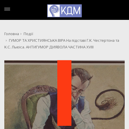
Головна
Події
ГУМОР ТА ХРИСТИЯНСЬКА ВІРА На підставі Г.К. Честертона та
К.С. Льюіса. АНТИГУМОР ДИЯВОЛА ЧАСТИНА XVІІІ
ПОДІЇ