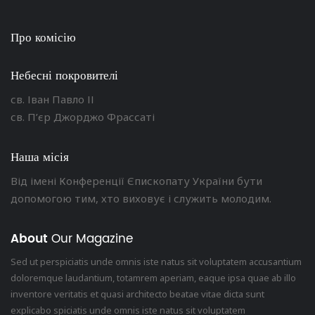
Про комісію
Небесні покровителі
св. Іван Павло ІІ
св. П’єр Джорджо Фрассаті
Наша місія
Від імені Конференції Єпископату України бути
допомогою тим, хто виховує і служить молодим.
About
Our Magazine
Sed ut perspiciatis unde omnis iste natus sit voluptatem accusantium
doloremque laudantium, totamrem aperiam, eaque ipsa quae ab illo
inventore veritatis et quasi architecto beatae vitae dicta sunt
explicabo spiciatis unde omnis iste natus sit voluptatem