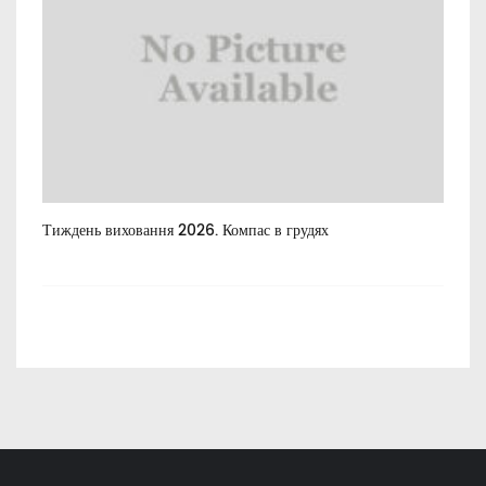
Тиждень виховання 2026. Компас в грудях
Все
пос