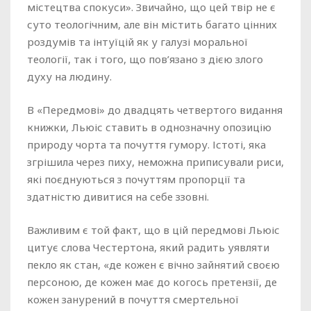
містецтва спокуси». Звичайно, що цей твір не є
суто теологічним, але він містить багато цінних
роздумів та інтуїцій як у галузі моральної
теології, так і того, що пов’язано з дією злого
духу на людину.
В «Передмові» до двадцять четвертого видання
книжки, Льюіс ставить в однозначну опозицію
природу чорта та почуття гумору. Істоті, яка
згрішила через пиху, неможна приписували риси,
які поєднуються з почуттям пропорції та
здатністю дивитися на себе ззовні.
Важливим є той факт, що в цій передмові Льюіс
цитує слова Честертона, який радить уявляти
пекло як стан, «де кожен є вічно зайнятий своєю
персоною, де кожен має до когось претензії, де
кожен занурений в почуття смертельної