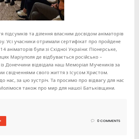
тя підсумків та ділення власним досвідом аніматорів
ру. Усі учасники отримали сертифікат про пройдене
14 аніматорів були зі Східної України: Піонерське,
лицях Маріуполя де відбувається російсько –
 із Донеччини відвідала наш Меморіал Мучеників за
нами свідченнями свого життя з Ісусом Христом.
о нас, за цю зустріч. Та просимо про відвагу для нас
! Молімося також про мир для нашої Батьківщини.
+
0 COMMENTS