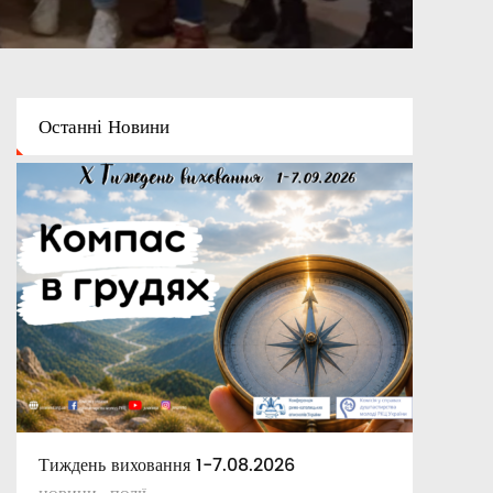
Останні
Новини
Тиждень виховання 1-7.08.2026
Освітній капелан
Апостольські повчання