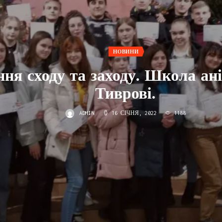
НОВИНИ
ня сходу та заходу. Школа ані
Тиврові.
ADMIN
16 СІЧНЯ, 2022
1188