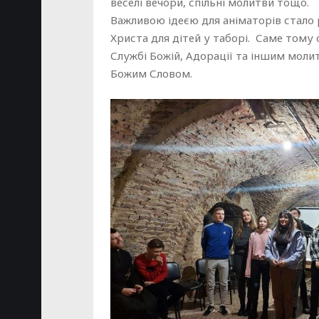
веселі вечори, спільні молитви тощо.
Важливою ідеєю для аніматорів стало 
Христа для дітей у таборі. Саме тому
Службі Божій, Адорації та іншим молит
Божим Словом.