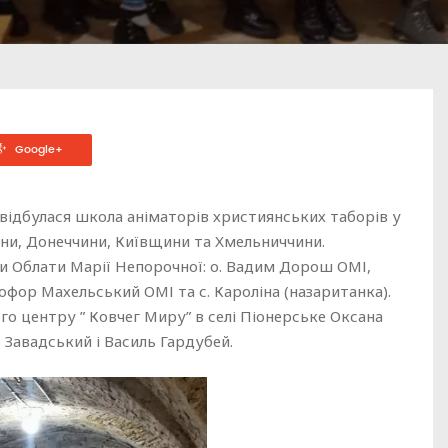
Google+
 відбулася школа аніматорів християнських таборів у
чини, Донеччини, Київщини та Хмельниччини.
ри Облати Марії Непорочної: о. Вадим Дорош ОМІ,
офор Махельський ОМІ та с. Кароліна (назаританка).
о центру ” Ковчег Миру” в селі Піонерське Оксана
 Завадський і Василь Гардубей.