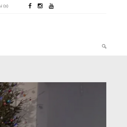
ЬЇ
(
0
)