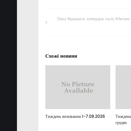
Папа Франциск затвердив гасло Ювілею
Схожі новини
елан
Тиждень виховання 1-7.08.2026
Тиждень
грудях