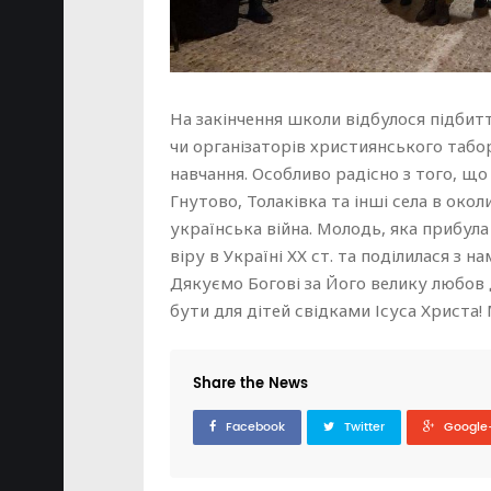
На закінчення школи відбулося підбит
чи організаторів християнського табо
навчання. Особливо радісно з того, що 
Гнутово, Толаківка та інші села в око
українська війна. Молодь, яка прибула
віру в Україні ХХ ст. та поділилася з 
Дякуємо Богові за Його велику любов д
бути для дітей свідками Ісуса Христа
Share the News
Facebook
Twitter
Google