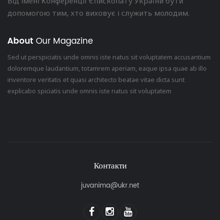
Від імені Конференції Єпископату України бути
допомогою тим, хто виховує і служить молодим.
About
Our Magazine
Sed ut perspiciatis unde omnis iste natus sit voluptatem accusantium
doloremque laudantium, totamrem aperiam, eaque ipsa quae ab illo
inventore veritatis et quasi architecto beatae vitae dicta sunt
explicabo spiciatis unde omnis iste natus sit voluptatem
Контакти
juvanima@ukr.net