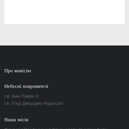
Про комісію
Небесні покровителі
св. Іван Павло ІІ
св. П’єр Джорджо Фрассаті
Наша місія