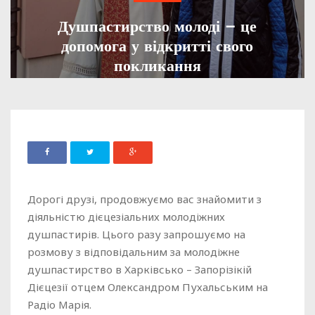
Душпастирство молоді – це
допомога у відкритті свого
покликання
ADMIN
02 СЕРПНЯ, 2021
1454
Дорогі друзі, продовжуємо вас знайомити з
діяльністю дієцезіальних молодіжних
душпастирів. Цього разу запрошуємо на
розмову з відповідальним за молодіжне
душпастирство в Харківсько – Запорізікій
Дієцезії отцем Олександром Пухальським на
Радіо Марія.