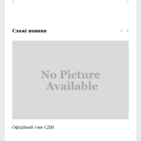
Схожі новини
Офіційний гімн СДМ
Рек
23