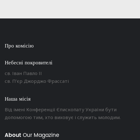
Про комісію
Небесні покровителі
св. Іван Павло ІІ
св. П’єр Джорджо Фрассаті
Наша місія
Від імені Конференції Єпископату України бути
допомогою тим, хто виховує і служить молодим.
About
Our Magazine