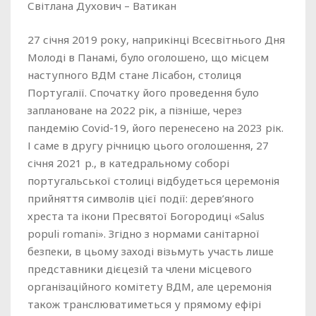
Світлана Духович – Ватикан
27 січня 2019 року, наприкінці Всесвітнього Дня
Молоді в Панамі, було оголошено, що місцем
наступного ВДМ стане Лісабон, столиця
Португалії. Спочатку його проведення було
заплановане на 2022 рік, а пізніше, через
пандемію Covid-19, його перенесено на 2023 рік.
І саме в другу річницю цього оголошення, 27
січня 2021 р., в катедральному соборі
португальської столиці відбудеться церемонія
прийняття символів цієї події: дерев’яного
хреста та ікони Пресвятої Богородиці «Salus
populi romani». Згідно з нормами санітарної
безпеки, в цьому заході візьмуть участь лише
представники дієцезій та члени місцевого
організаційного комітету ВДМ, але церемонія
також транслюватиметься у прямому ефірі