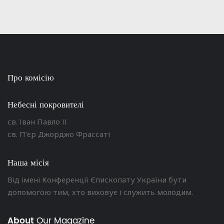
Про комісію
Небесні покровителі
св. Іван Павло ІІ
св. П’єр Джорджо Фрассаті
Наша місія
Від імені Конференції Єпископату України бути
допомогою тим, хто виховує і служить молодим.
About
Our Magazine