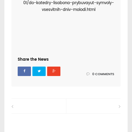
01/do-katedry-lisabona-prybuvayut-symvoly-
vsesvitnih-dniv-molodi.html
Share the News
0 COMMENTS