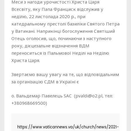
Меси з нагоди урочистості Христа Царя
Всесвіту, яку Папа Франциск відслужив у
неділю, 22 листопада 2020 р., при
катедральному престолі базиліки Святого Петра
у Ватикані. Наприкінці богослуження Святіший
Отець оголосив, що, починаючи з наступного
року, дієцезальне відзначення ВДМ
переноситься із Пальмової Неділі на Неділю
Христа Царя.
Звертаємо вашу увагу на те, що відповідальним
за організацію СДМ в Україні є
о. Вальдемар Павелець SAC (pvaldi@o2.pl, тел:
+380968669500)
https://www.vaticannews.va/uk/church/news/2021-