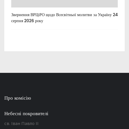
Звернення ВРЦіРО щодо Всесвітньої молитви за Україну 24
Ти
серпня 2026 року
Про комісію
Небесні покровителі
св. Іван Павло ІІ