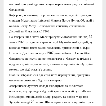
час якої присутні єдиним серцем переживали радість спільної
Євхаристії.
Коференцію, молитву та розважання для присутніх провадив
єпископ Мукачівської дієцезії Микола Петро Лучок ОР, який і
очолив Святу Месу. Співслужили єпископу священники
Дієцезії та Мукачівської ГКЄ.
На завершення Святої Меси присутнім оголосили, що від 24
липня 2023 р. душпастирем молоді Мукачівської дієцезії, що
включає також пасторацію покликань, призначений о. Юрій
Голотюк. Досі цю посаду з 2017 року займав о. Євген Фізер.
Єпископ та присутні щиро подякували о. Євгену за плідне і
віддане служіння для молоді, а також за організацію Зустрічі
молоді, що відбулась 23 липня.
Щоб не забракло сил для спільного перебування, присутніх
частували смачним обідом та вечерею.
Завершилася Зустріч молоді свідоцтвом та Молитвою
прослави, яку провадив відомий християнський гурт «Кана»
Неймовірні емоції, любов, мир, радість та добро – це про
Зустріч молоді 23 липня. Щира вдячність всім організаторам