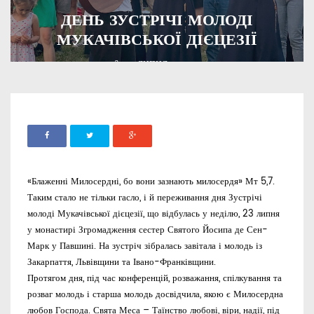
ДЕНЬ ЗУСТРІЧІ МОЛОДІ
МУКАЧІВСЬКОЇ ДІЄЦЕЗІЇ
ADMIN
24 ЛИПНЯ, 2023
1042
«Блаженні Милосердні, бо вони зазнають милосердя» Мт 5,7.
Таким стало не тільки гасло, і й переживання дня Зустрічі
молоді Мукачівської дієцезії, що відбулась у неділю, 23 липня
у монастирі Згромадження сестер Святого Йосипа де Сен-
Марк у Павшині. На зустріч зібралась завітала і молодь із
Закарпаття, Львівщини та Івано-Франківщини.
Протягом дня, під час конференцій, розважання, спілкування та
розваг молодь і старша молодь досвідчила, якою є Милосердна
любов Господа. Свята Меса – Таїнство любові, віри, надії, під