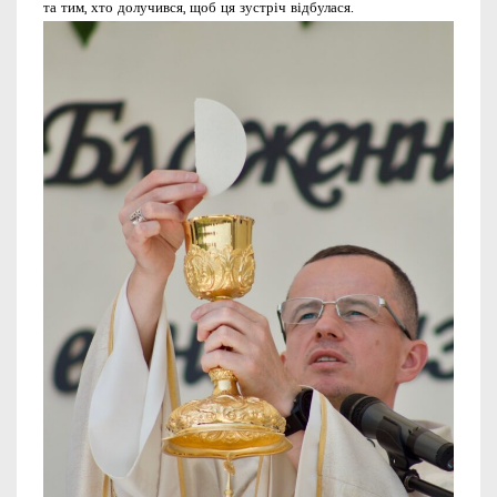
та тим, хто долучився, щоб ця зустріч відбулася.