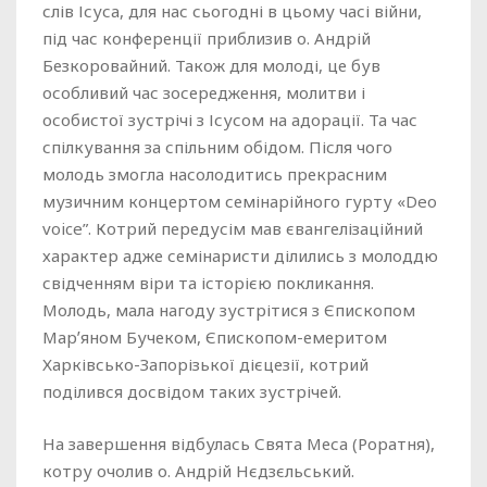
слів Ісуса, для нас сьогодні в цьому часі війни,
під час конференції приблизив о. Андрій
Безкоровайний. Також для молоді, це був
особливий час зосередження, молитви і
особистої зустрічі з Ісусом на адорації. Та час
спілкування за спільним обідом. Після чого
молодь змогла насолодитись прекрасним
музичним концертом семінарійного гурту «Deo
voice”. Котрий передусім мав євангелізаційний
характер адже семінаристи ділились з молоддю
свідченням віри та історією покликання.
Молодь, мала нагоду зустрітися з Єпископом
Марʼяном Бучеком, Єпископом-емеритом
Харківсько-Запорізької дієцезії, котрий
поділився досвідом таких зустрічей.
На завершення відбулась Свята Меса (Роратня),
котру очолив о. Андрій Нєдзєльський.