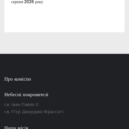
серпня 2026 року
Про комісію
Небесні покровителі
св. Іван Павло ІІ
св. П’єр Джорджо Фрассаті
Наша місія