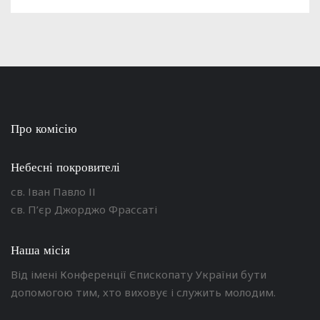
Про комісію
Небесні покровителі
св. Іван Павло ІІ
св. П’єр Джорджо Фрассаті
Наша місія
Від імені Конференції Єпископату України бути
допомогою тим, хто виховує і служить молодим.