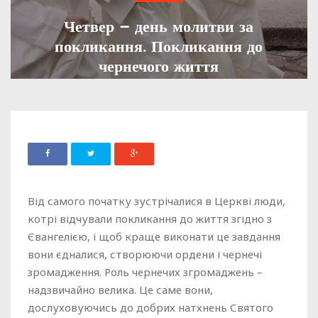
Четвер – день молитви за
покликання. Покликання до
чернечого життя
ADMIN
29 ЛИПНЯ, 2021
1001
Від самого початку зустрічалися в Церкві люди,
котрі відчували покликання до життя згідно з
Євангелією, і щоб краще виконати це завдання
вони єдналися, створюючи ордени і чернечі
зромадження. Роль чернечих згромаджень –
надзвичайно велика. Це саме вони,
дослуховуючись до добрих натхнень Святого