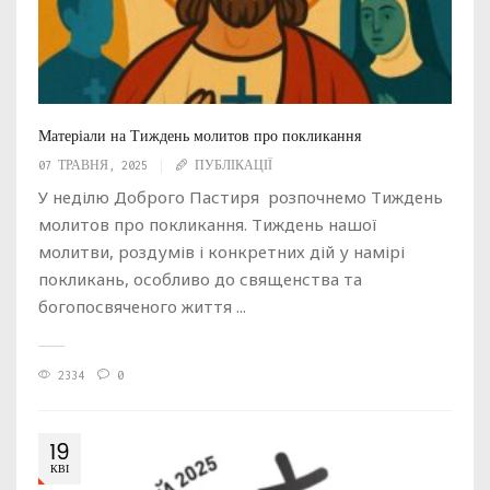
Матеріали на Тиждень молитов про покликання
07 ТРАВНЯ, 2025
ПУБЛІКАЦІЇ
У неділю Доброго Пастиря розпочнемо Тиждень
молитов про покликання. Тиждень нашої
молитви, роздумів і конкретних дій у намірі
покликань, особливо до священства та
богопосвяченого життя ...
2334
0
19
КВІ