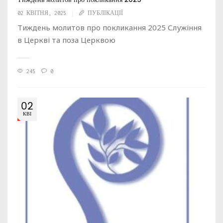
02 КВІТНЯ, 2025
ПУБЛІКАЦІЇ
Тиждень молитов про покликання 2025 Служіння
в Церкві та поза Церквою
245
0
02
КВІ