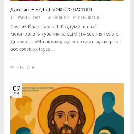
Думки дня – НЕДІЛЯ ДОБРОГО ПАСТИРЯ
11 ТРАВНЯ, 2025
НОВИНИ
ПУБЛІКАЦІЇ
Святий Йоан Павло ІІ, Роздуми під час
молитовного чування на СДМ (14 серпня 1993 р.,
Денвер): ... «Ми віримо, що через життя, смерть і
воскресіння Ісуса ...
1415
0
07
ТРА