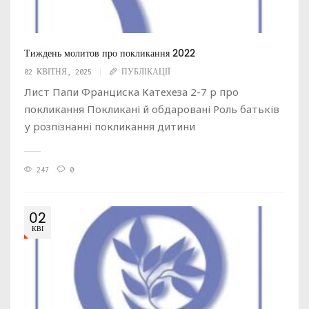
Тиждень молитов про покликання 2022
02 КВІТНЯ, 2025
ПУБЛІКАЦІЇ
Лист Папи Франциска Катехеза 2-7 р про
покликання Покликані й обдаровані Роль батьків
у розпізнанні покликання дитини
247
0
02
КВІ