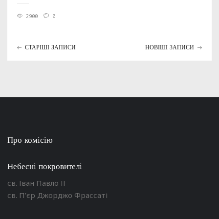
2900
0
СТАРІШІ ЗАПИСИ
НОВІШІ ЗАПИСИ
Про комісію
Небесні покровителі
св. Іван Павло ІІ
св. П’єр Джорджо Фрассаті