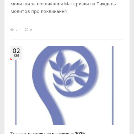
молитви за покликання Материали на Тиждень
молитов про покликання
236
0
02
КВІ
Тиждень молитов про покликання 2025