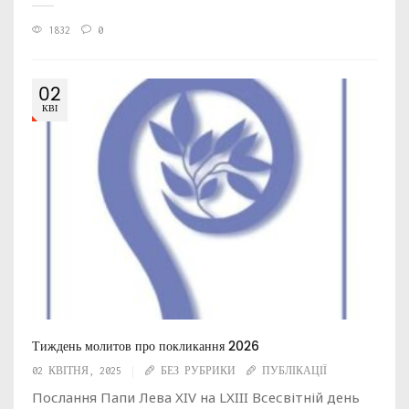
1832
0
02
КВІ
Тиждень молитов про покликання 2026
02 КВІТНЯ, 2025
БЕЗ РУБРИКИ
ПУБЛІКАЦІЇ
Послання Папи Лева XIV на LXIII Всесвітній день