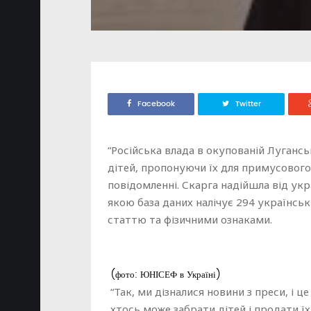
Facebook
Twitter
“Російська влада в окупованій Лугансь
дітей, пропонуючи їх для примусового “
повідомленні. Скарга надійшла від укра
якою база даних налічує 294 українськ
статтю та фізичними ознаками.
(фото: ЮНІСЕФ в Україні)
“Так, ми дізналися новини з преси, і 
хтось може забрати дітей і продати їх