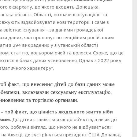
го екзархату, до якого входять Донецька,
ська області. Області, позначені окупацією та
вжують відвойовувати нові території. І саме з
 звістка: існування – за даними громадської
 бази даних, яка пропонує потенційним російським
и з 294 викрадених у Луганській області
іком, статтю, кольором очей та волосся. Схоже, що це
яються в базах даних усиновлення. Однак з 2022 року
ематичного характеру”.
ой факт, що внесення дітей до бази даних може
небезпеки, включаючи сексуальну експлуатацію,
иновлення та торгівлю органами.
 – той факт, що цінність людського життя ніби
омим.
До дітей ставляться як до об’єктів, а не як до
ього, роблячи вигляд, що нічого не відбувається».
ч на Алясці, де зустрінуться президент США Дональд