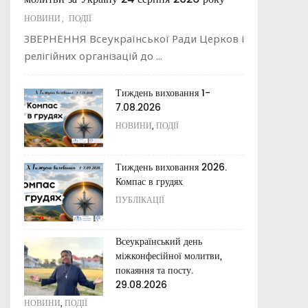
ПУБЛІКАЦІЇ
ПУБЛІКАЦІЇ
НОВИНИ
,
ПОДІЇ
С.В. Скрипнікова "Основні принципи
Василій Великий До юнаків про те, як ...
ЗВЕРНЕННЯ Всеукраїнської Ради Церков і
католицького сімейного виховання"
релігійних організацій до ...
Апостольські повчання
Освітній капелан
ПУБЛІКАЦІЇ
Тиждень виховання 1-
ПУБЛІКАЦІЇ
7.08.2026
,
НОВИНИ
ПОДІЇ
Католицькі заклади освіти
України XVII – XIX ст.
Духовно-моральні цінності в
системі сучасній освіті
Тиждень виховання 2026.
ПУБЛІКАЦІЇ
України
Компас в грудях
ПУБЛІКАЦІЇ
ПУБЛІКАЦІЇ
Базові документи сучасної
католицької освіти
Відеоматеріали про заклади
освіти РКЦ
Всеукраїнський день
ПУБЛІКАЦІЇ
міжконфесійної молитви,
ПУБЛІКАЦІЇ
покаяння та посту.
29.08.2026
,
НОВИНИ
ПОДІЇ