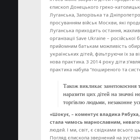
єпископ Донецького греко-католицько
Луганська, Запорізька та Дніпропетров
просуванням військ Москви, які продо
Луганська приходить остання, жахлива
організації Save Ukraine – російської
прийомним батькам можливість обират
українських дітей, фільтруючи їх за в
нова практика. З 2014 року діти з’явл
практика набула “поширеного та сист
Також викликає занепокоєння т
наразити цих дітей на значні 
торгівлю людьми, незаконне ус
«Шокує, – коментує владика Рябуха,
стала чимось марнославним, неваг
людей. І ми, світ, є свідками всього ц
Погляд єпископа звернений на зустрі