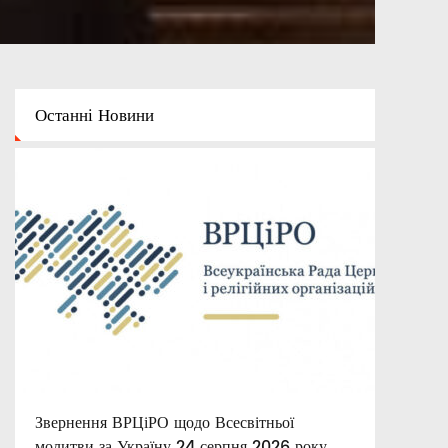
Останні
Новини
Звернення ВРЦіРО щодо Всесвітньої
Для батьків
Святі про виховання
молитви за Україну 24 серпня 2026 року