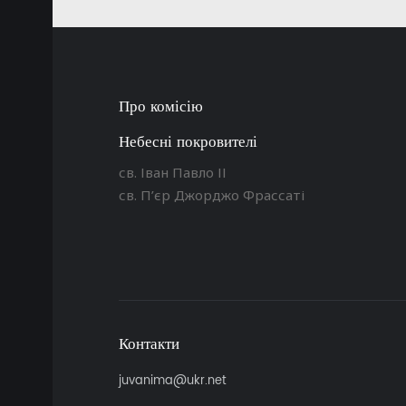
Про комісію
Небесні покровителі
св. Іван Павло ІІ
св. П’єр Джорджо Фрассаті
Контакти
juvanima@ukr.net