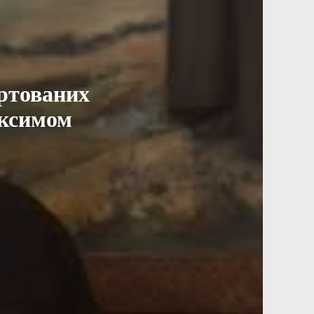
ортованих
аксимом