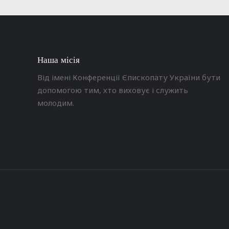
Наша місія
Від імені Конференції Єпископату України бути
допомогою тим, хто виховує і служить
молодим.