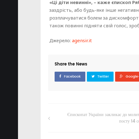
«Ці діти невинні», – каже єпископ Ря
заздрість, або будь-яке інше негативн
розплачуватися болем за дискомфорт д
також повинні підняти свій голос, зро
Джерело:
agensir.it
Share the News
Facebook
Twitter
Google
Єпископат України закликає до молит
посту 14 