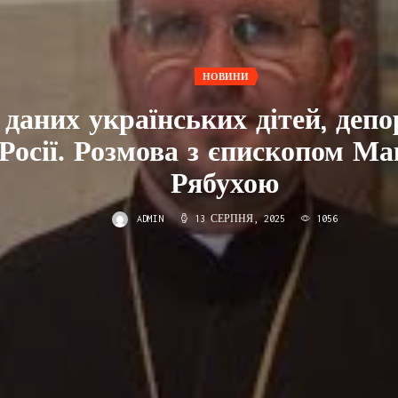
НОВИНИ
 даних українських дітей, деп
 Росії. Розмова з єпископом М
Рябухою
ADMIN
13 СЕРПНЯ, 2025
1056