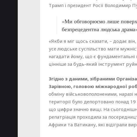
Трамп і президент Росії Володимир П
«Ми обговорюємо лише поверхне
безпрецедентна людська драма»
«Якби я міг щось сказати, – додає він, 
усе людське суспільство мати мужніс
нагадати йому, що є фундаментальні 
цінніше за будь-який інструмент руй
Згідно з даними, зібраними Організ
Зарівною, головою міжнародної робо
обміну військовополоненими, наразі н
території було депортовано понад 19 
що цифри значно вищі. На сьогоднішні
репатріація проходила за посередниц
Африки та Ватикану, які відіграли вир