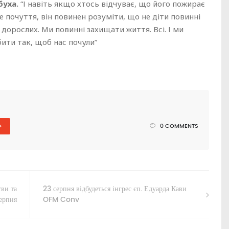
буха.
“І навіть якщо хтось відчуває, що його пожирає
е почуття, він повинен розуміти, що не діти повинні
орослих. Ми повинні захищати життя. Всі. І ми
бити так, щоб нас почули”
+
0 COMMENTS
ви та
23 серпня відбудеться інгрес єп. Едуарда Кави
серпня
OFM Conv