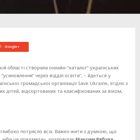
Google+
кій області створила онлайн-“каталог” українських
усиновлення” через відділ освіти”, – йдеться у
їнської громадської організації Save Ukraine, згідно з
их дітей, відсортованих та класифікованих за віком,
це глибоко потрясло всіх. Важко жити з думкою, що
, ніби це предмети», розповідає
Максим Рябуха
,