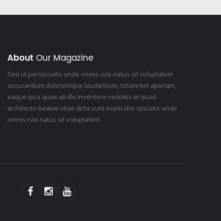
About
Our Magazine
Sed ut perspiciatis unde omnis iste natus sit voluptatem
accusantium doloremque laudantium, totamrem aperiam,
eaque ipsa quae ab illo inventore veritatis et quasi
architecto beatae vitae dicta sunt explicabo spiciatis unde
omnis iste natus sit voluptatem