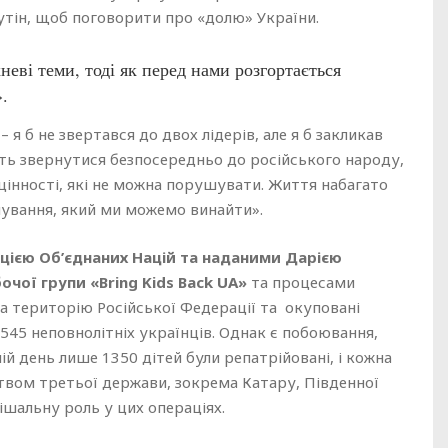
утін, щоб поговорити про «долю» України.
ві теми, тоді як перед нами розгортається
.
– я б не звертався до двох лідерів, але я б закликав
ть звернутися безпосередньо до російського народу,
цінності, які не можна порушувати. Життя набагато
нування, який ми можемо винайти».
ацією Об’єднаних Націй та наданими Дарією
чої групи «Bring Kids Back UA»
та процесами
а територію Російської Федерації та окуповані
545 неповнолітніх українців. Однак є побоювання,
й день лише 1350 дітей були репатрійовані, і кожна
твом третьої держави, зокрема Катару, Південної
ішальну роль у цих операціях.