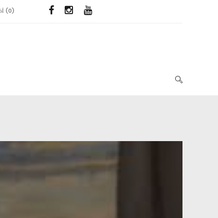
ЬЇ
(
0
)