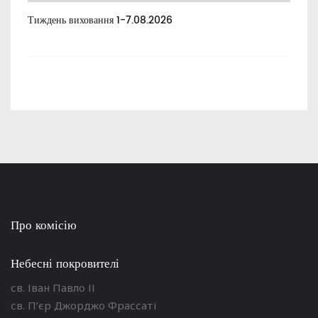
Тиждень виховання 1-7.08.2026
Тиж
Про комісію
Небесні покровителі
св. Іван Павло ІІ
св. П’єр Джорджо Фрассаті