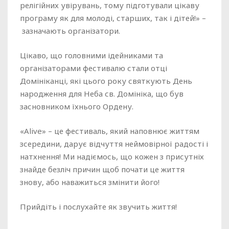
релігійних увірувань, тому підготували цікаву
програму як для молоді, старших, так і дітей!» –
зазначають організатори.
Цікаво, що головними ідейниками та
організаторами фестивалю стали отці
Домініканці, які цього року святкують День
народження для Неба св. Домініка, що був
засновником їхнього Ордену.
«Alive» – це фестиваль, який наповнює життям
зсередини, дарує відчуття неймовірної радості і
натхнення! Ми надіємось, що кожен з присутніх
знайде безліч причин щоб почати це життя
знову, або наважиться змінити його!
Прийдіть і послухайте як звучить життя!