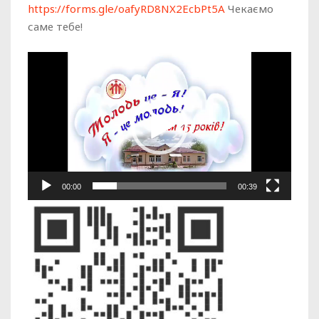
https://forms.gle/oafyRD8NX2EcbPt5A
Чекаємо
саме тебе!
Відеопрогравач
00:00
00:39