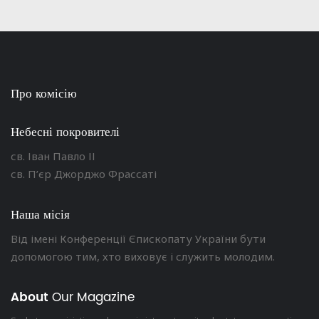
Про комісію
Небесні покровителі
св. Іван Павло ІІ
св. П’єр Джорджо Фрассаті
Наша місія
Від імені Конференції Єпископату України бути
допомогою тим, хто виховує і служить молодим.
About
Our Magazine