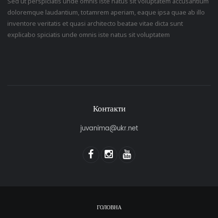
Sed ut perspiciatis unde omnis iste natus sit voluptatem accusantium
doloremque laudantium, totamrem aperiam, eaque ipsa quae ab illo
inventore veritatis et quasi architecto beatae vitae dicta sunt
explicabo spiciatis unde omnis iste natus sit voluptatem
Контакти
juvanima@ukr.net
ГОЛОВНА