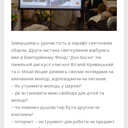
Завершилась урочистість в парафії святковим
обідом. Друга частина святкування відбулась
вже в Благодійному Фонді “Дон Боско” На
панельній дискусії єпископ Віталій Кривицький
та о. Міхал Воцял ділились своїми поглядами на
виховання молоді, відповідаючи на питання:
– Як утримати молодь у Церкві?
– Де встановити межі свободи для дітей та
молоді?
– Чи повинен душпастир бути другом чи
вчителем?
– Інтернет – інструмент для роботи чи предмет