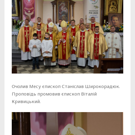
Очолив Месу єпископ Станіслав Широкорадюк.
Проповідь промовив єпископ Віталій
Кривицький.