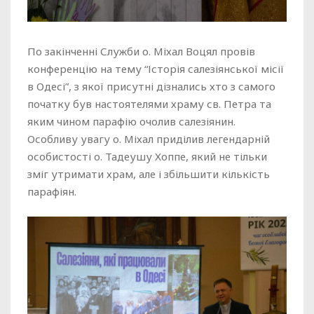
По закінченні Служби о. Міхал Воцял провів
конференцію на тему “Історія салезіянської місії
в Одесі”, з якої присутні дізнались хто з самого
початку був настоятелями храму св. Петра та
яким чином парафію очолив салезіянин.
Особливу увагу о. Міхал приділив легендарній
особистості о. Тадеушу Хоппе, який не тільки
зміг утримати храм, але і збільшити кількість
парафіян.