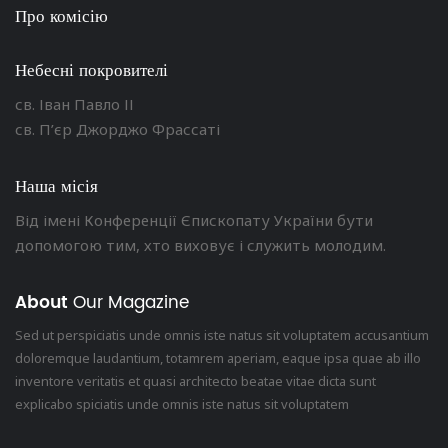
Про комісію
Небесні покровителі
св. Іван Павло ІІ
св. П’єр Джорджо Фрассаті
Наша місія
Від імені Конференції Єпископату України бути
допомогою тим, хто виховує і служить молодим.
About
Our Magazine
Sed ut perspiciatis unde omnis iste natus sit voluptatem accusantium
doloremque laudantium, totamrem aperiam, eaque ipsa quae ab illo
inventore veritatis et quasi architecto beatae vitae dicta sunt
explicabo spiciatis unde omnis iste natus sit voluptatem